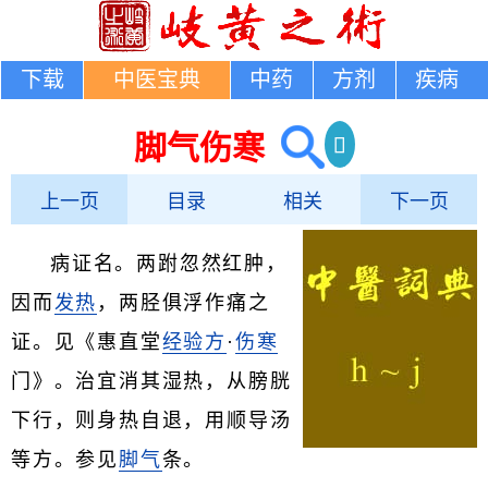
下载
中医宝典
中药
方剂
疾病
脚气伤寒
上一页
目录
相关
下一页
病证名。两跗忽然红肿，
因而
发热
，两胫俱浮作痛之
证。见《惠直堂
经验方
·
伤寒
门》。治宜消其湿热，从膀胱
下行，则身热自退，用顺导汤
等方。参见
脚气
条。