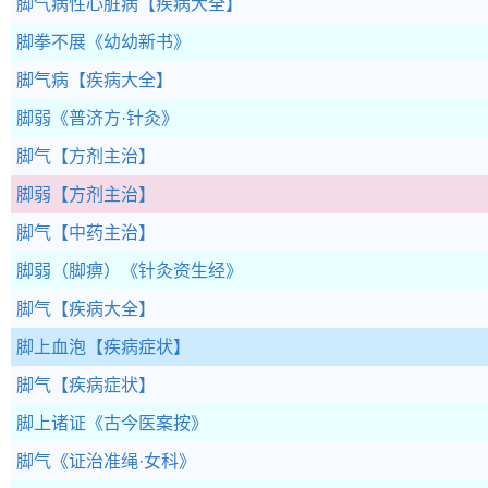
脚气病性心脏病
【疾病大全】
脚拳不展
《幼幼新书》
脚气病
【疾病大全】
脚弱
《普济方·针灸》
脚气
【方剂主治】
脚弱
【方剂主治】
脚气
【中药主治】
脚弱（脚痹）
《针灸资生经》
脚气
【疾病大全】
脚上血泡
【疾病症状】
脚气
【疾病症状】
脚上诸证
《古今医案按》
脚气
《证治准绳·女科》