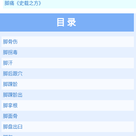
脚痛
《史载之方》
目录
脚骨伤
脚拐毒
脚汗
脚后跟穴
脚踝骱
脚踝骱出
脚挛根
脚面骨
脚盘出臼