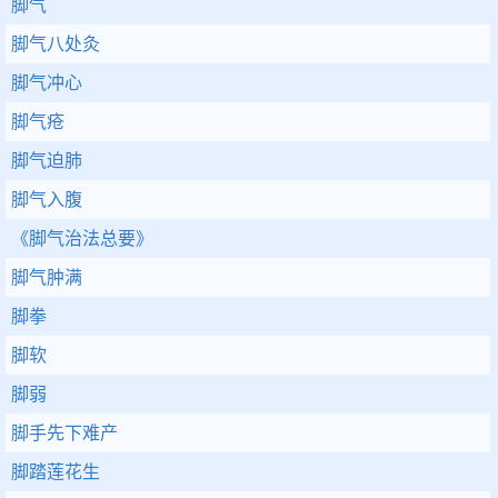
脚气
脚气八处灸
脚气冲心
脚气疮
脚气迫肺
脚气入腹
《脚气治法总要》
脚气肿满
脚拳
脚软
脚弱
脚手先下难产
脚踏莲花生