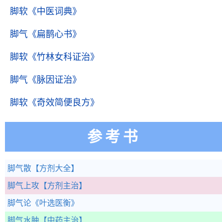
脚软
《中医词典》
脚气
《扁鹊心书》
脚软
《竹林女科证治》
脚气
《脉因证治》
脚软
《奇效简便良方》
参考书
脚气散
【方剂大全】
脚气上攻
【方剂主治】
脚气论
《叶选医衡》
脚气水肿
【中药主治】