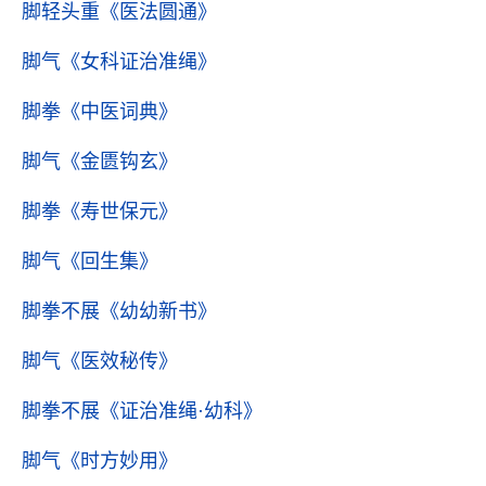
脚轻头重
《医法圆通》
脚气
《女科证治准绳》
脚拳
《中医词典》
脚气
《金匮钩玄》
脚拳
《寿世保元》
脚气
《回生集》
脚拳不展
《幼幼新书》
脚气
《医效秘传》
脚拳不展
《证治准绳·幼科》
脚气
《时方妙用》