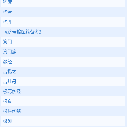
嵇康
嵇清
嵇胜
《跻寿馆医籍备考》
箕门
箕门痈
激经
吉撝之
吉灶丹
极寒伤经
极泉
极热伤络
极须