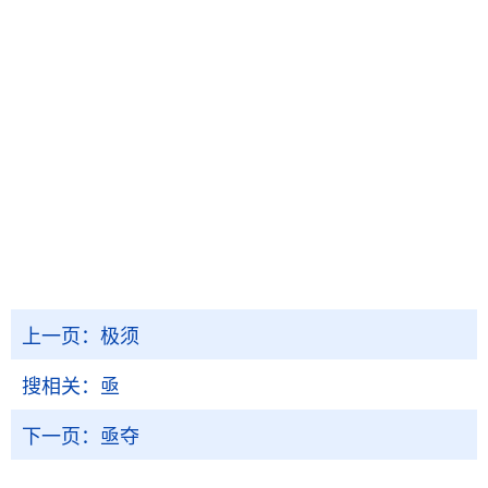
上一页：
极须
搜相关：
亟
下一页：
亟夺