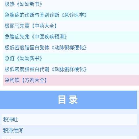
极热
《幼幼新书》
急腹症的诊断与鉴别诊断
《急诊医学》
极丽马先蒿
【中药大全】
急腹症先兆
《中医疾病预测》
极低密度脂蛋白受体
《动脉粥样硬化》
急疳
《幼幼新书》
极低密度脂蛋白代谢
《动脉粥样硬化》
急构饮
【方剂大全】
目录
积滞吐
积滞泄泻