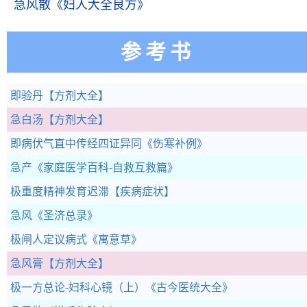
急风散
《妇人大全良方》
参考书
即验丹
【方剂大全】
急白汤
【方剂大全】
即病伏气直中传经四证异同
《伤寒补例》
急产
《家庭医学百科-自救互救篇》
极重度精神发育迟滞
【疾病症状】
急风
《圣济总录》
极闸人定议病式
《寓意草》
急风膏
【方剂大全】
极一方总论-妇科心镜（上）
《古今医统大全》