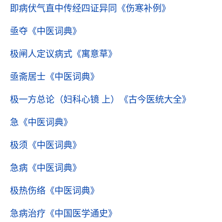
即病伏气直中传经四证异同
《伤寒补例》
亟夺
《中医词典》
极闸人定议病式
《寓意草》
亟斋居士
《中医词典》
极一方总论（妇科心镜 上）
《古今医统大全》
急
《中医词典》
极须
《中医词典》
急病
《中医词典》
极热伤络
《中医词典》
急病治疗
《中国医学通史》