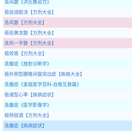
急风散
《洪氏集验方》
极验溶胶汤
【方剂大全】
急风散
【方剂大全】
极验黄龙散
【方剂大全】
急风一字散
【方剂大全】
极效膏
【方剂大全】
急腹症
《放射诊断学》
极外侧型腰椎间盘突出症
【疾病大全】
急腹症
《家庭医学百科-自救互救篇》
极速型心率
【疾病症状】
急腹症
《医学影像学》
极熟豉酒
【方剂大全】
急腹症
【疾病症状】