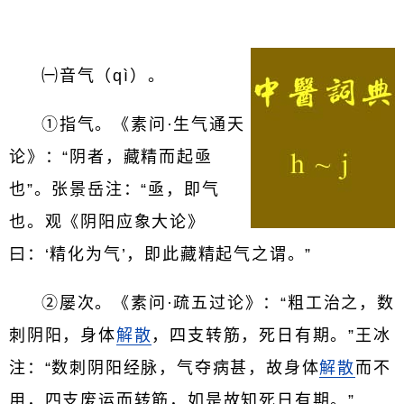
㈠音气（qì）。
①指气。《素问·生气通天
论》：“阴者，藏精而起亟
也”。张景岳注：“亟，即气
也。观《阴阳应象大论》
曰：‘精化为气’，即此藏精起气之谓。”
②屡次。《素问·疏五过论》：“粗工治之，数
刺阴阳，身体
解散
，四支转筋，死日有期。”王冰
注：“数刺阴阳经脉，气夺病甚，故身体
解散
而不
用，四支废运而转筋，如是故知死日有期。”