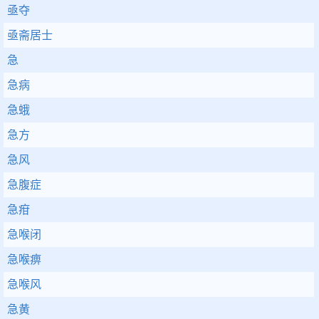
亟夺
亟斋居士
急
急病
急蛾
急方
急风
急腹症
急疳
急喉闭
急喉痹
急喉风
急黄