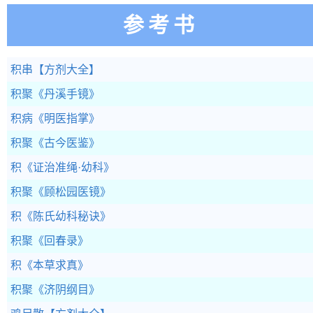
参考书
积串
【方剂大全】
积聚
《丹溪手镜》
积病
《明医指掌》
积聚
《古今医鉴》
积
《证治准绳·幼科》
积聚
《顾松园医镜》
积
《陈氏幼科秘诀》
积聚
《回春录》
积
《本草求真》
积聚
《济阴纲目》