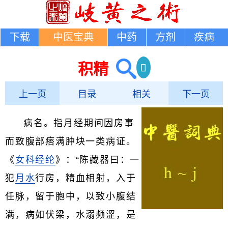
下载
中医宝典
中药
方剂
疾病
积精
上一页
目录
相关
下一页
病名。指月经期间因房事
而致腹部痞满肿块一类病证。
《
女科经纶
》：“陈藏器曰：一
犯
月水
行房，精血相射，入于
任脉，留于胞中，以致小腹结
满，病如伏梁，水溺频涩，是