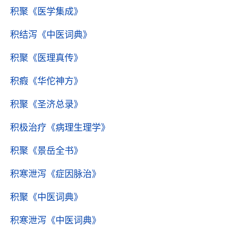
积聚
《医学集成》
积结泻
《中医词典》
积聚
《医理真传》
积瘕
《华佗神方》
积聚
《圣济总录》
积极治疗
《病理生理学》
积聚
《景岳全书》
积寒泄泻
《症因脉治》
积聚
《中医词典》
积寒泄泻
《中医词典》