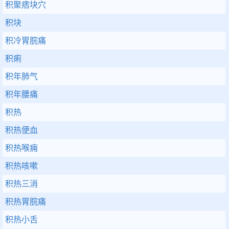
积聚痞块穴
积块
积冷胃脘痛
积痢
积年肺气
积年腰痛
积热
积热便血
积热喉痈
积热咳嗽
积热三消
积热胃脘痛
积热小舌