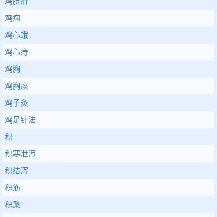
鸡膯疳
鸡痫
鸡心蛾
鸡心痔
鸡胸
鸡胸痰
鸡子灸
鸡足针法
积
积寒泄泻
积结泻
积筋
积聚