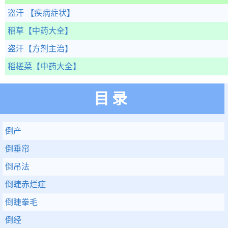
盗汗
【疾病症状】
稻草
【中药大全】
盗汗
【方剂主治】
稻槎菜
【中药大全】
目录
倒产
倒垂帘
倒吊法
倒睫赤烂症
倒睫拳毛
倒经