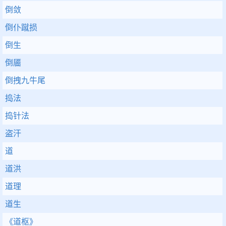
倒敛
倒仆蹴损
倒生
倒靥
倒拽九牛尾
捣法
捣针法
盗汗
道
道洪
道理
道生
《道枢》