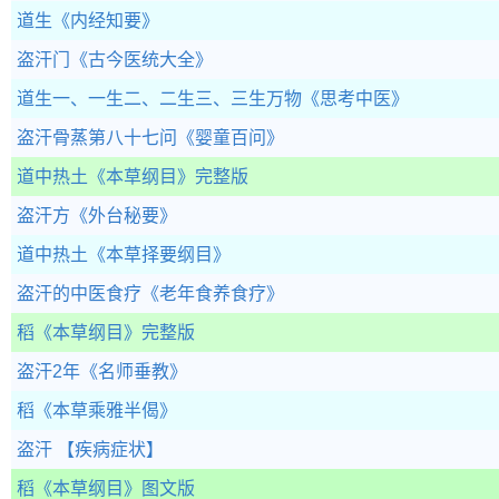
道生
《内经知要》
盗汗门
《古今医统大全》
道生一、一生二、二生三、三生万物
《思考中医》
盗汗骨蒸第八十七问
《婴童百问》
道中热土
《本草纲目》完整版
盗汗方
《外台秘要》
道中热土
《本草择要纲目》
盗汗的中医食疗
《老年食养食疗》
稻
《本草纲目》完整版
盗汗2年
《名师垂教》
稻
《本草乘雅半偈》
盗汗
【疾病症状】
稻
《本草纲目》图文版