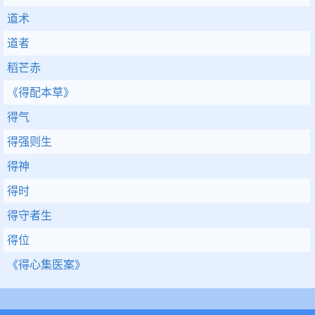
道术
道者
稻芒赤
《得配本草》
得气
得强则生
得神
得时
得守者生
得位
《得心集医案》