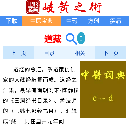
下载
中医宝典
中药
方剂
疾病
道藏
上一页
目录
相关
下一页
道经的总汇。系道家仿佛
家的大藏经编纂而成。道经之
汇集，最早有南朝刘宋·陈静修
的《三洞经书目录》、孟法师
的《玉纬七部经书目》。汇辑
成“藏”，则在唐开元年间