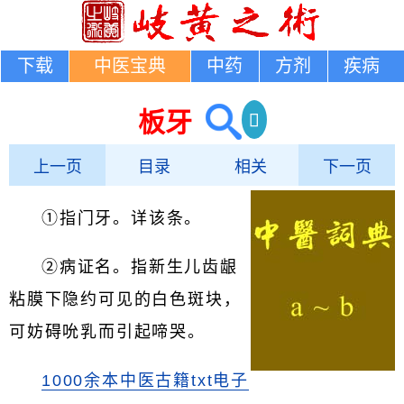
下载
中医宝典
中药
方剂
疾病
板牙
上一页
目录
相关
下一页
①指门牙。详该条。
②病证名。指新生儿齿龈
粘膜下隐约可见的白色斑块，
可妨碍吮乳而引起啼哭。
1000余本中医古籍txt电子