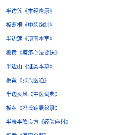
半边莲
《本经逢原》
板蓝根
《中药炮制》
半边莲
《滇南本草》
板黄
《痘疹心法要诀》
半边山
《证类本草》
板黄
《张氏医通》
半边头风
《中医词典》
板黄
《冯氏锦囊秘录》
半表半降良方
《经验麻科》