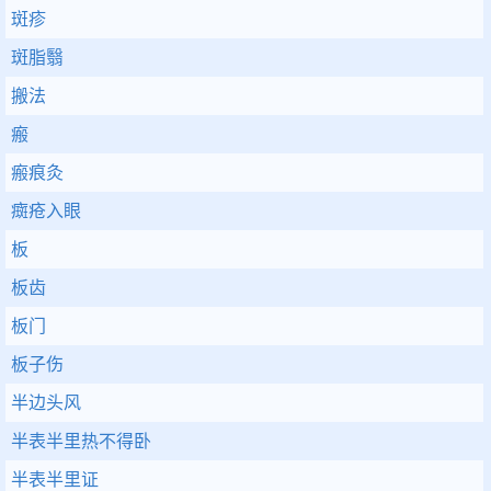
斑疹
斑脂翳
搬法
瘢
瘢痕灸
癍疮入眼
板
板齿
板门
板子伤
半边头风
半表半里热不得卧
半表半里证