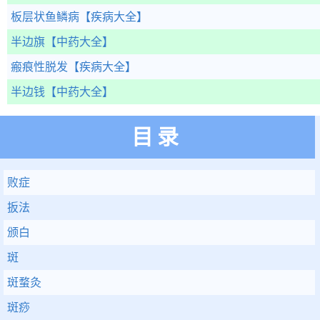
板层状鱼鳞病
【疾病大全】
半边旗
【中药大全】
瘢痕性脱发
【疾病大全】
半边钱
【中药大全】
目录
败症
扳法
颁白
斑
斑蝥灸
斑痧