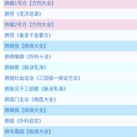
肺瘤1号方
【方剂大全】
肺劳
《圣济总录》
肺瘤2号方
【方剂大全】
肺劳
《备急千金要方》
肺络张
【疾病大全】
肺绝喉痹
《外科十法》
肺脉歌
《脉诀乳海》
肺疽吐血证治
《三因极一病证方论》
肺脉见于三部歌
《脉诀乳海》
肺疽门主论
《疡医大全》
肺螨病
【疾病大全】
肺疽
《外科启玄》
肺毛霉病
【疾病大全】