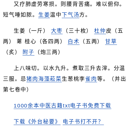
又疗肺虚劳寒损。则腰背苦痛。难以俯仰。
短气唾如脓。
生姜
温中
下气汤
方。
生姜（一斤）
大枣
（三十枚）
杜仲
皮（五
两） 萆 桂心（各四两）
白术
（五两）
甘草
（炙）
附子
（炮三两）
上八味切。以水九升。煮取三升去滓。分温
三服。忌
猪肉
海藻
菘菜
生葱桃李
雀肉
等。（并出
第七卷中）
1000余本中医古籍txt电子书免费下载
下载《外台秘要》
电子书打不开？