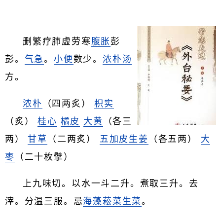
删繁疗肺虚劳寒
腹胀
彭
彭。
气急
。
小便
数少。
浓朴汤
方。
浓朴
（四两炙）
枳实
（炙）
桂心
橘皮
大黄
（各三
两）
甘草
（二两炙）
五加皮
生姜
（各五两）
大
枣
（二十枚擘）
上九味切。以水一斗二升。煮取三升。去
滓。分温三服。忌
海藻
菘菜
生菜
。