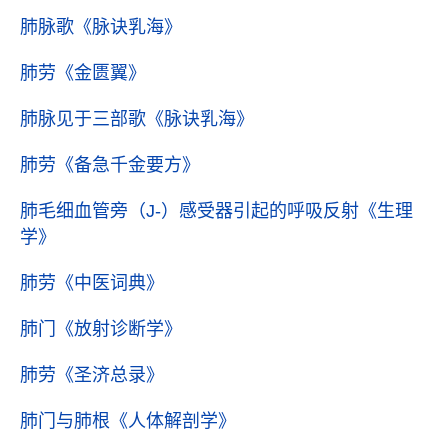
肺脉歌
《脉诀乳海》
肺劳
《金匮翼》
肺脉见于三部歌
《脉诀乳海》
肺劳
《备急千金要方》
肺毛细血管旁（J-）感受器引起的呼吸反射
《生理
学》
肺劳
《中医词典》
肺门
《放射诊断学》
肺劳
《圣济总录》
肺门与肺根
《人体解剖学》