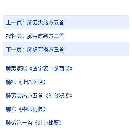
上一页：
肺劳实热方五首
搜相关：
肺劳虚寒方二首
下一页：
肺虚劳损方三首
肺劳痰喘
《医学衷中参西录》
肺痨
《止园医话》
肺劳实热方五首
《外台秘要》
肺痨
《中医词典》
肺劳论一首
《外台秘要》