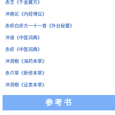
赤芝
《千金翼方》
冲病论
《内经博议》
赤疹白疹方一十一首
《外台秘要》
冲道
《中医词典》
赤疹
《中医词典》
冲洞根
《海药本草》
赤爪草
《新修本草》
冲洞根
《证类本草》
参考书