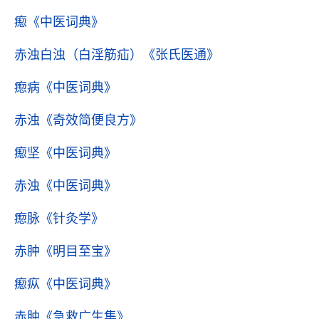
瘛
《中医词典》
赤浊白浊（白淫筋疝）
《张氏医通》
瘛病
《中医词典》
赤浊
《奇效简便良方》
瘛坚
《中医词典》
赤浊
《中医词典》
瘛脉
《针灸学》
赤肿
《明目至宝》
瘛疭
《中医词典》
赤肿
《急救广生集》