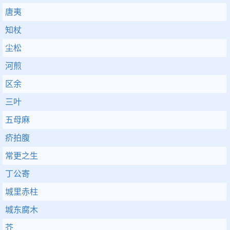
唐夷
知杖
尘松
河煎
区余
三叶
五母麻
疥拍腹
常更之生
丁公寄
城里赤柱
城东腐木
芥