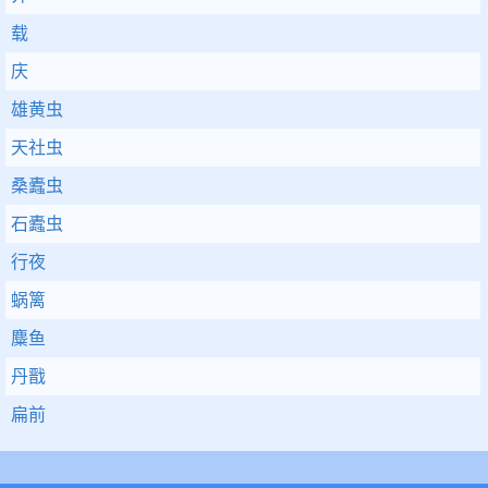
载
庆
雄黄虫
天社虫
桑蠹虫
石蠹虫
行夜
蜗篱
麋鱼
丹戬
扁前