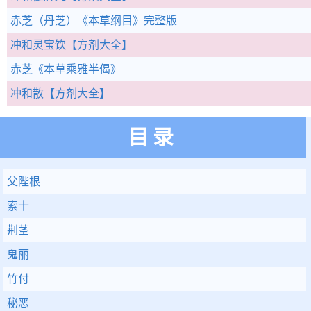
赤芝（丹芝）
《本草纲目》完整版
冲和灵宝饮
【方剂大全】
赤芝
《本草乘雅半偈》
冲和散
【方剂大全】
目录
父陛根
索十
荆茎
鬼丽
竹付
秘恶