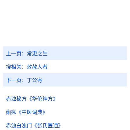
上一页：
常更之生
搜相关：
敕赦人者
下一页：
丁公寄
赤浊秘方
《华佗神方》
痸疭
《中医词典》
赤浊白浊门
《张氏医通》