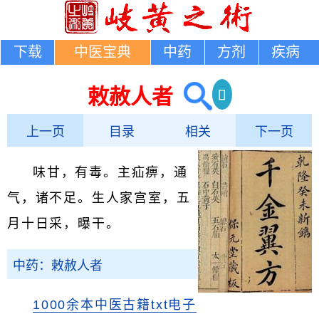
下载
中医宝典
中药
方剂
疾病
敕赦人者
上一页
目录
相关
下一页
味甘，有毒。主疝痹，通
气，诸不足。生人家宫室，五
月十日采，曝干。
中药：敕赦人者
1000余本中医古籍txt电子