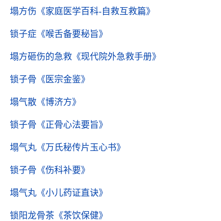
塌方伤
《家庭医学百科-自救互救篇》
锁子症
《喉舌备要秘旨》
塌方砸伤的急救
《现代院外急救手册》
锁子骨
《医宗金鉴》
塌气散
《博济方》
锁子骨
《正骨心法要旨》
塌气丸
《万氏秘传片玉心书》
锁子骨
《伤科补要》
塌气丸
《小儿药证直诀》
锁阳龙骨茶
《茶饮保健》