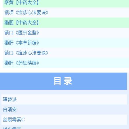
塔黄
【中药大全】
锁项
《痘疹心法要诀》
獭胆
【中药大全】
锁口
《医宗金鉴》
獭肝
《本草新编》
锁口
《痘疹心法要诀》
獭肝
《药征续编》
目录
噻替派
白消安
丝裂霉素C