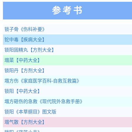
参考书
锁子骨
《伤科补要》
铊中毒
【疾病大全】
锁阳固精丸
【方剂大全】
塌菜
【中药大全】
锁阳丹
【方剂大全】
塌方伤
《家庭医学百科-自救互救篇》
锁阳
【中药大全】
塌方砸伤的急救
《现代院外急救手册》
锁阳
《本草纲目》图文版
塌气散
【方剂大全】