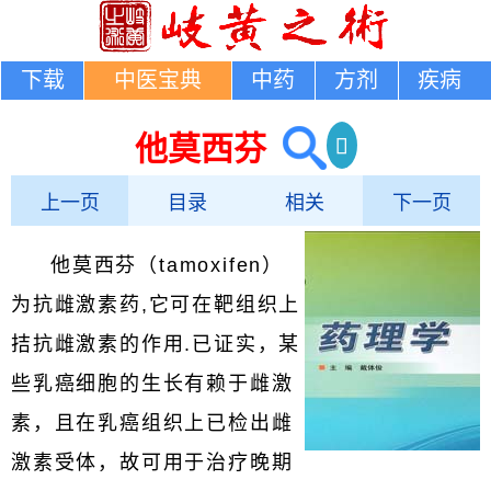
下载
中医宝典
中药
方剂
疾病
他莫西芬
上一页
目录
相关
下一页
他莫西芬（tamoxifen）
为抗雌激素药,它可在靶组织上
拮抗雌激素的作用.已证实，某
些乳癌细胞的生长有赖于雌激
素，且在乳癌组织上已检出雌
激素受体，故可用于治疗晚期