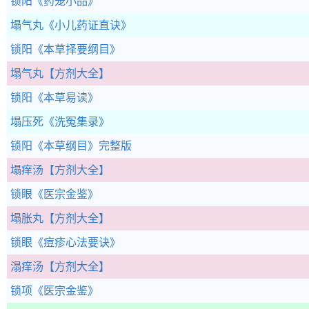
锁阳
《药笼小品》
塌气丸
《小儿药证直诀》
锁阳
《本草择要纲目》
塌气丸
【方剂大全】
锁阳
《本草易读》
塌压死
《洗冤集录》
锁阳
《本草纲目》完整版
塌痒汤
【方剂大全】
锁眼
《医宗金鉴》
塌胀丸
【方剂大全】
锁眼
《痘疹心法要诀》
溻痒汤
【方剂大全】
锁项
《医宗金鉴》