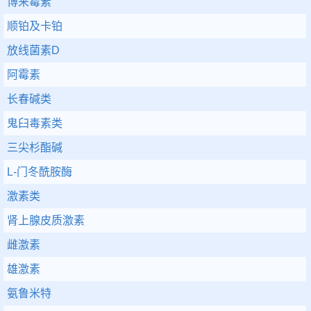
博来霉素
顺铂及卡铂
放线菌素D
阿霉素
长春碱类
鬼臼毒素类
三尖杉酯碱
L-门冬酰胺酶
激素类
肾上腺皮质激素
雌激素
雄激素
氨鲁米特