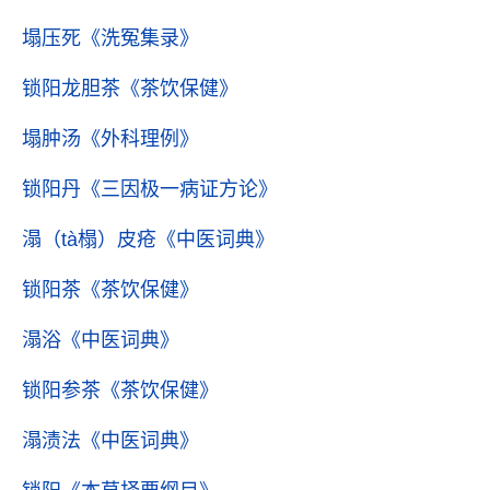
塌压死
《洗冤集录》
锁阳龙胆茶
《茶饮保健》
塌肿汤
《外科理例》
锁阳丹
《三因极一病证方论》
溻（tà榻）皮疮
《中医词典》
锁阳茶
《茶饮保健》
溻浴
《中医词典》
锁阳参茶
《茶饮保健》
溻渍法
《中医词典》