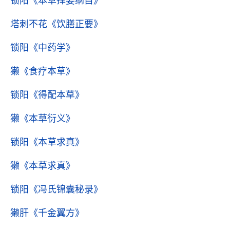
锁阳
《本草择要纲目》
塔剌不花
《饮膳正要》
锁阳
《中药学》
獭
《食疗本草》
锁阳
《得配本草》
獭
《本草衍义》
锁阳
《本草求真》
獭
《本草求真》
锁阳
《冯氏锦囊秘录》
獭肝
《千金翼方》