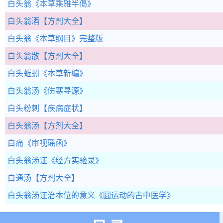
白头翁
《本草乘雅半偈》
白头翁酒
【方剂大全】
白头翁
《本草纲目》完整版
白头翁散
【方剂大全】
白头蚯蚓
《本草新编》
白头翁汤
《伤寒寻源》
白头粉刺
【疾病症状】
白头翁汤
【方剂大全】
白痛
《审视瑶函》
白头翁汤证
《经方实验录》
白通汤
【方剂大全】
白头翁汤证治本位的意义
《圆运动的古中医学》