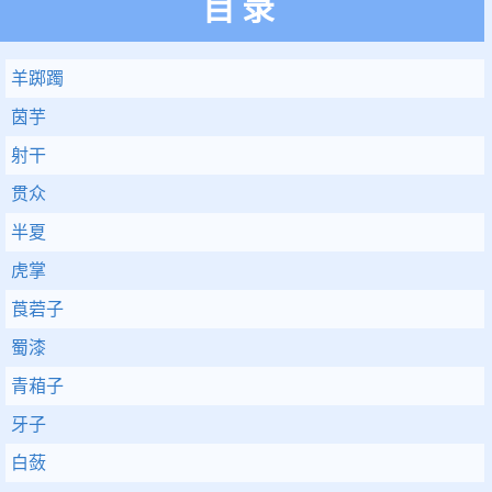
目录
羊踯躅
茵芋
射干
贯众
半夏
虎掌
莨菪子
蜀漆
青葙子
牙子
白蔹