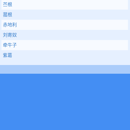
苎根
菰根
赤地利
刘寄奴
牵牛子
紫葛