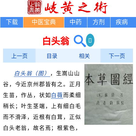
下载
中医宝典
中药
方剂
疾病
白头翁
上一页
目录
相关
下一页
白头翁
（图）
，生嵩山山
谷，今近京州郡皆有之。正月
生苗，作丛，状如
白薇
而柔细
稍长；叶生茎端，上有细白毛
而不滑泽，近根有白茸，正似
白头老翁，故名焉；根紫色，