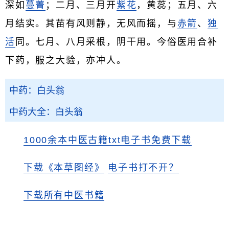
深如
蔓菁
；二月、三月开
紫花
，黄蕊；五月、六
月结实。其苗有风则静，无风而摇，与
赤箭
、
独
活
同。七月、八月采根，阴干用。今俗医用合补
下药，服之大验，亦冲人。
中药：白头翁
中药大全：白头翁
1000余本中医古籍txt电子书免费下载
下载《本草图经》
电子书打不开？
下载所有中医书籍