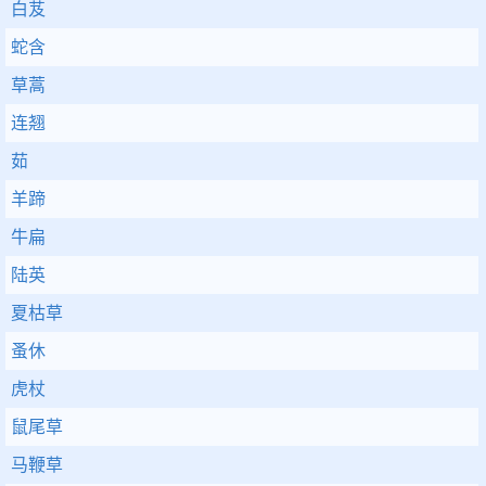
白芨
蛇含
草蒿
连翘
茹
羊蹄
牛扁
陆英
夏枯草
蚤休
虎杖
鼠尾草
马鞭草