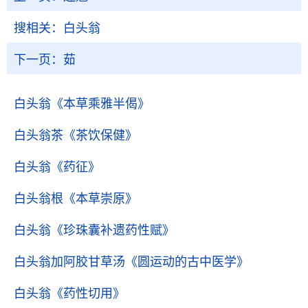
搜相关：
白头翁
下一页：
茹
白头翁
《本草乘雅半偈》
白头翁茶
《茶饮保健》
白头翁
《药征》
白头翁根
《本草崇原》
白头翁
《珍珠囊补遗药性赋》
白头翁加阿胶甘草汤
《圆运动的古中医学》
白头翁
《药性切用》