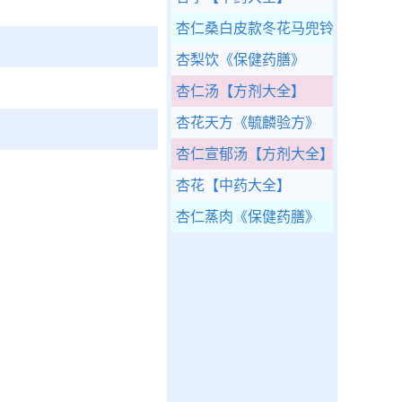
杏仁桑白皮款冬花马兜铃金沸草紫
杏梨饮
《保健药膳》
杏仁汤
【方剂大全】
杏花天方
《毓麟验方》
杏仁宣郁汤
【方剂大全】
杏花
【中药大全】
杏仁蒸肉
《保健药膳》
》