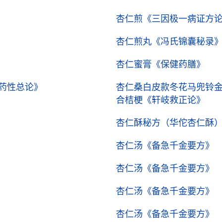
杏仁煎
《三因极一病证方
杏仁煎丸
《冯氏锦囊秘录
杏仁蜜膏
《保健药膳》
药性总论》
杏仁桑白皮款冬花马兜铃
合桔梗
《轩岐救正论》
杏仁酥秘方（华佗杏仁酥
杏仁汤
《备急千金要方》
杏仁汤
《备急千金要方》
杏仁汤
《备急千金要方》
杏仁汤
《备急千金要方》