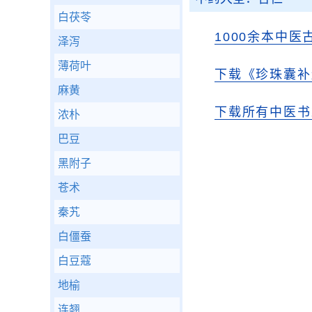
白茯苓
1000余本中医
泽泻
薄荷叶
下载《珍珠囊补
麻黄
下载所有中医书
浓朴
巴豆
黑附子
苍术
秦艽
白僵蚕
白豆蔻
地榆
连翘