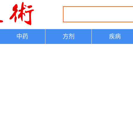
中药
方剂
疾病