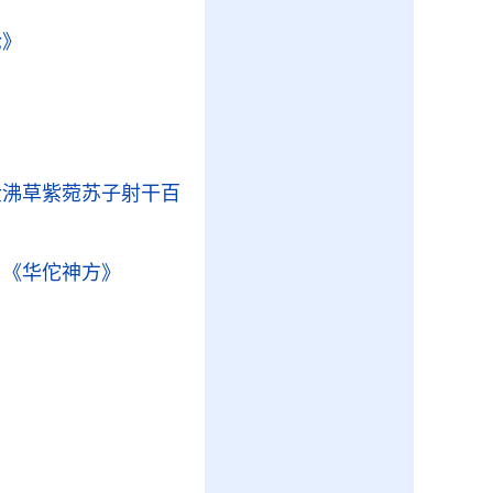
论》
》
金沸草紫菀苏子射干百
）
《华佗神方》