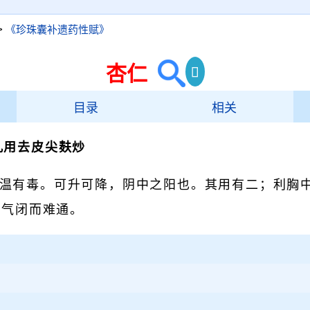
>
《珍珠囊补遗药性赋》
杏仁
目录
相关
凡用去皮尖麸炒
温有毒。可升可降，阴中之阳也。其用有二；利胸
肠气闭而难通。