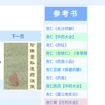
参考书
杏仁
《长沙药解》
下一页
杏仁
【中药大全】
杏仁
《药征》
杏仁（杏核仁）
《本草纲目》完整
杏仁
《药笼小品》
中
杏仁豆腐
《保健药膳》
杏仁
《药鉴》
杏仁防风
【中药大全】
杏仁
《雷公炮炙论》
杏仁膏
【方剂大全】