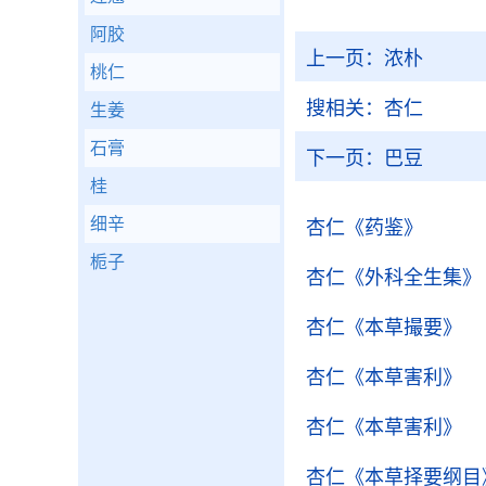
阿胶
上一页：
浓朴
桃仁
搜相关：
杏仁
生姜
石膏
下一页：
巴豆
桂
细辛
杏仁
《药鉴》
栀子
杏仁
《外科全生集》
杏仁
《本草撮要》
杏仁
《本草害利》
杏仁
《本草害利》
杏仁
《本草择要纲目