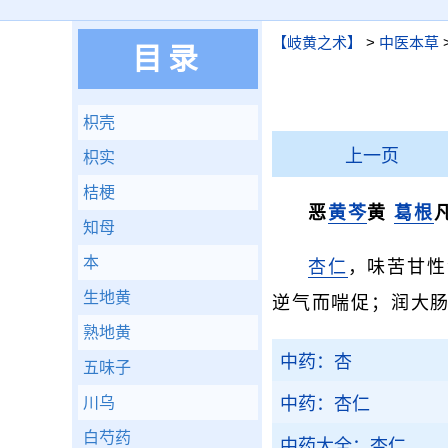
【岐黄之术】
>
中医本草
目录
枳壳
上一页
枳实
桔梗
恶
黄芩
黄
葛根
知母
本
杏仁
，味苦甘性
生地黄
逆气而喘促；润大
熟地黄
中药：杏
五味子
川乌
中药：杏仁
白芍药
中药大全：杏仁