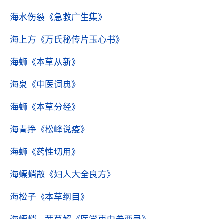
海水伤裂
《急救广生集》
海上方
《万氏秘传片玉心书》
海蛳
《本草从新》
海泉
《中医词典》
海蛳
《本草分经》
海青挣
《松峰说疫》
海蛳
《药性切用》
海螵蛸散
《妇人大全良方》
海松子
《本草纲目》