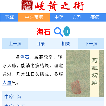
下载
中医宝典
中药
方剂
疾病
海石
上一页
目录
相关
下一页
一名
浮石
。咸寒软坚，轻
浮入肺，能消老痰结块，理嗽
通淋。乃水沫日久结成，多服
人血
气。
中药：海