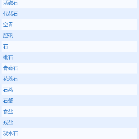
活磁石
代赭石
空青
胆矾
石
砒石
青礞石
花蕊石
石燕
石蟹
食盐
戎盐
凝水石