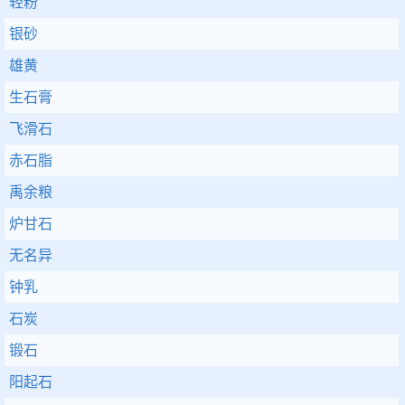
轻粉
银砂
雄黄
生石膏
飞滑石
赤石脂
禹余粮
炉甘石
无名异
钟乳
石炭
锻石
阳起石