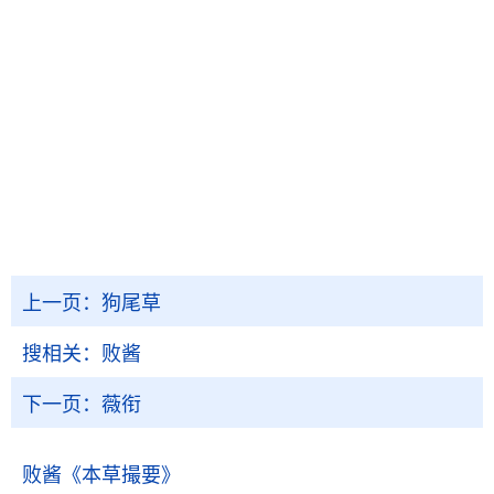
上一页：
狗尾草
搜相关：
败酱
下一页：
薇衔
败酱
《本草撮要》