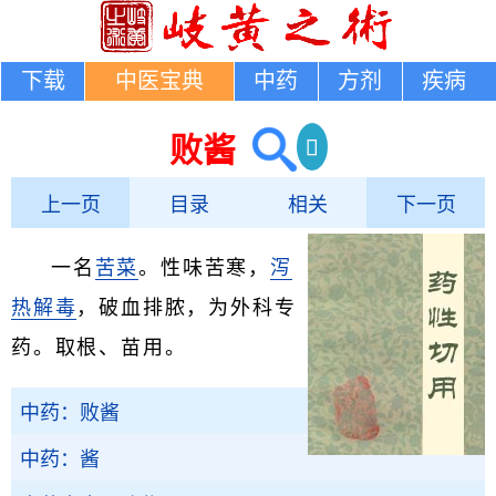
下载
中医宝典
中药
方剂
疾病
败酱
上一页
目录
相关
下一页
一名
苦菜
。性味苦寒，
泻
热
解毒
，破血排脓，为外科专
药。取根、苗用。
中药：败酱
中药：酱