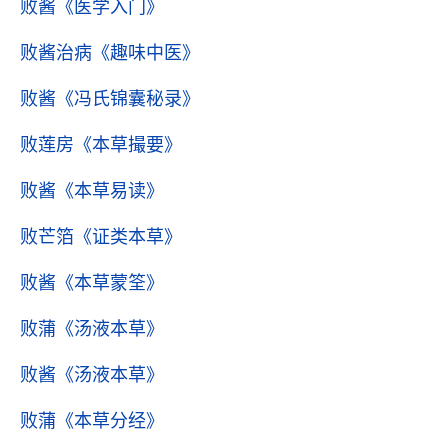
败酱
《医学入门》
败酱治病
《趣味中医》
败酱
《冯氏锦囊秘录》
败莲房
《本草撮要》
败酱
《本草易读》
败芒箔
《证类本草》
败酱
《本草蒙筌》
败蒲
《汤液本草》
败酱
《汤液本草》
败蒲
《本草分经》