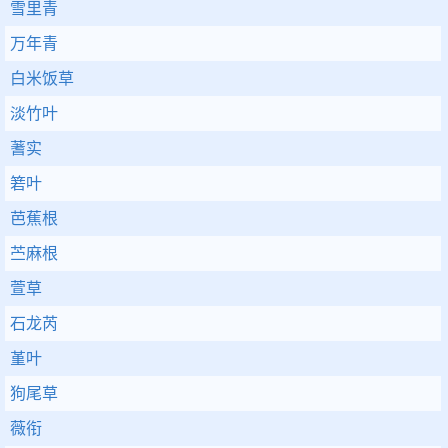
雪里青
万年青
白米饭草
淡竹叶
蓍实
箬叶
芭蕉根
苎麻根
萱草
石龙芮
堇叶
狗尾草
薇衔