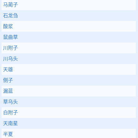
马蔺子
石龙刍
酸浆
鼠曲草
川附子
川乌头
天雄
侧子
漏蓝
草乌头
白附子
天南星
半夏