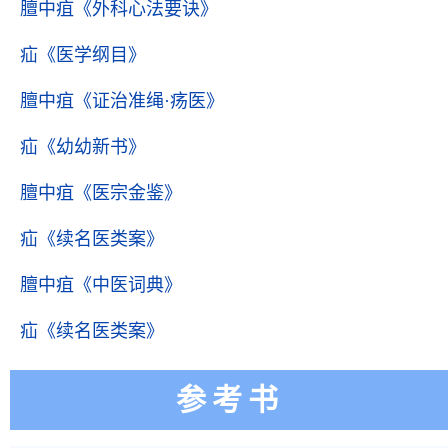
膻中疽
《外科心法要诀》
疝
《医学纲目》
膻中疽
《证治准绳·疡医》
疝
《幼幼新书》
膻中疽
《医宗金鉴》
疝
《续名医类案》
膻中疽
《中医词典》
疝
《续名医类案》
参考书