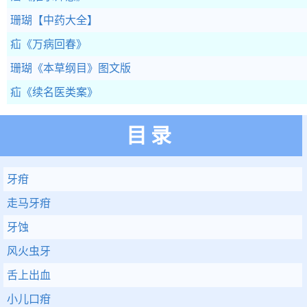
珊瑚
【中药大全】
疝
《万病回春》
珊瑚
《本草纲目》图文版
疝
《续名医类案》
目录
牙疳
走马牙疳
牙蚀
风火虫牙
舌上出血
小儿口疳