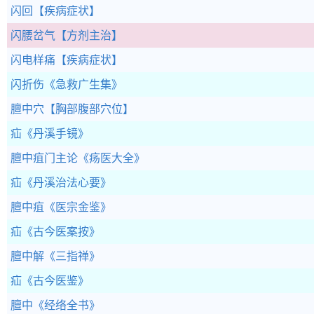
闪回
【疾病症状】
闪腰岔气
【方剂主治】
闪电样痛
【疾病症状】
闪折伤
《急救广生集》
膻中穴
【胸部腹部穴位】
疝
《丹溪手镜》
膻中疽门主论
《疡医大全》
疝
《丹溪治法心要》
膻中疽
《医宗金鉴》
疝
《古今医案按》
膻中解
《三指禅》
疝
《古今医鉴》
膻中
《经络全书》