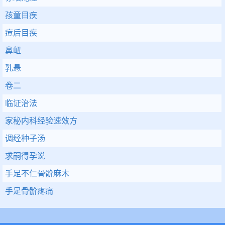
孩童目疾
痘后目疾
鼻衄
乳悬
卷二
临证治法
家秘内科经验速效方
调经种子汤
求嗣得孕说
手足不仁骨骱麻木
手足骨骱疼痛