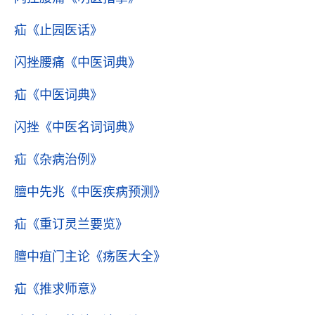
疝
《止园医话》
闪挫腰痛
《中医词典》
疝
《中医词典》
闪挫
《中医名词词典》
疝
《杂病治例》
膻中先兆
《中医疾病预测》
疝
《重订灵兰要览》
膻中疽门主论
《疡医大全》
疝
《推求师意》