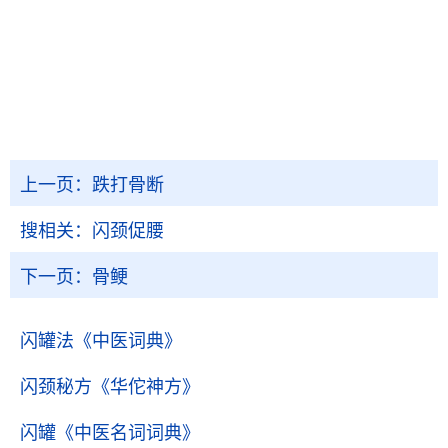
上一页：
跌打骨断
搜相关：
闪颈促腰
下一页：
骨鲠
闪罐法
《中医词典》
闪颈秘方
《华佗神方》
闪罐
《中医名词词典》