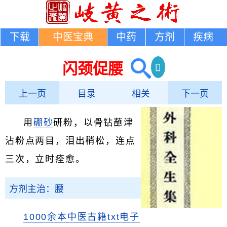
下载
中医宝典
中药
方剂
疾病
闪颈促腰
上一页
目录
相关
下一页
用
硼砂
研粉，以骨钻蘸津
沾粉点两目，泪出稍松，连点
三次，立时痊愈。
方剂主治：腰
1000余本中医古籍txt电子