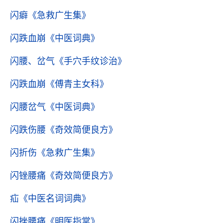
闪癖
《急救广生集》
闪跌血崩
《中医词典》
闪腰、岔气
《手穴手纹诊治》
闪跌血崩
《傅青主女科》
闪腰岔气
《中医词典》
闪跌伤腰
《奇效简便良方》
闪折伤
《急救广生集》
闪锉腰痛
《奇效简便良方》
疝
《中医名词词典》
闪挫腰痛
《明医指掌》