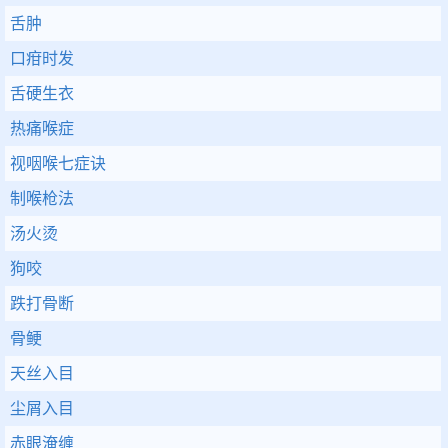
舌肿
口疳时发
舌硬生衣
热痛喉症
视咽喉七症诀
制喉枪法
汤火烫
狗咬
跌打骨断
骨鲠
天丝入目
尘屑入目
赤眼淹缠