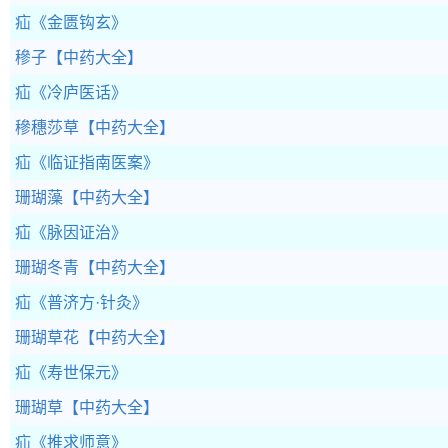
疝
《金匮钩玄》
穇子
【中药大全】
疝
《冷庐医话》
穇穗莎草
【中药大全】
疝
《临证指南医案》
珊瑚藻
【中药大全】
疝
《脉因证治》
珊瑚冬青
【中药大全】
疝
《普济方·针灸》
珊瑚草花
【中药大全】
疝
《寿世保元》
珊瑚草
【中药大全】
疝
《推求师意》