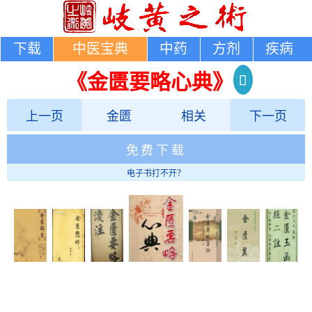
下载
中医宝典
中药
方剂
疾病
《金匮要略心典》
上一页
金匮
相关
下一页
免费下载
电子书打不开？