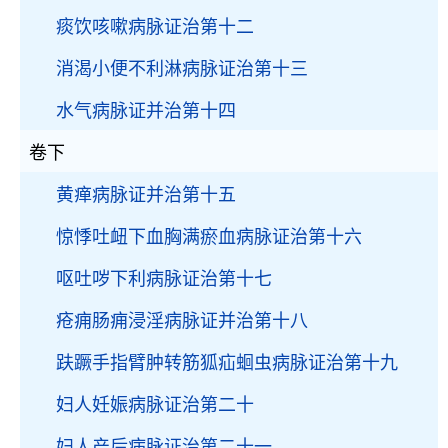
痰饮咳嗽病脉证治第十二
消渴小便不利淋病脉证治第十三
水气病脉证并治第十四
卷下
黄瘅病脉证并治第十五
惊悸吐衄下血胸满瘀血病脉证治第十六
呕吐哕下利病脉证治第十七
疮痈肠痈浸淫病脉证并治第十八
趺蹶手指臂肿转筋狐疝蛔虫病脉证治第十九
妇人妊娠病脉证治第二十
妇人产后病脉证治第二十一