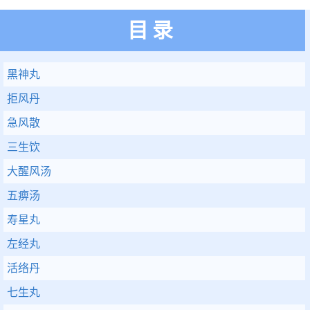
目录
黑神丸
拒风丹
急风散
三生饮
大醒风汤
五痹汤
寿星丸
左经丸
活络丹
七生丸