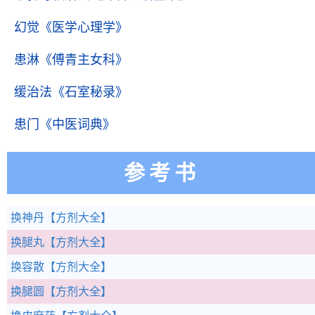
幻觉
《医学心理学》
患淋
《傅青主女科》
缓治法
《石室秘录》
患门
《中医词典》
参考书
换神丹
【方剂大全】
换腿丸
【方剂大全】
换容散
【方剂大全】
换腿圆
【方剂大全】