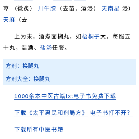
萆 （微炙）
川牛膝
（去苗，酒浸）
天南星
浸）
天麻
（去
上为末，酒煮面糊丸，如
梧桐子
大。每服五
十丸，温酒、
盐汤
任服。
方剂：换腿丸
方剂大全：换腿丸
1000余本中医古籍txt电子书免费下载
下载《太平惠民和剂局方》
电子书打不开？
下载所有中医书籍