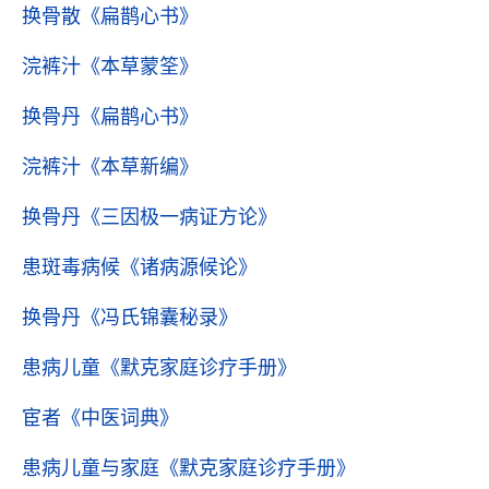
换骨散
《扁鹊心书》
浣裤汁
《本草蒙筌》
换骨丹
《扁鹊心书》
浣裤汁
《本草新编》
换骨丹
《三因极一病证方论》
患斑毒病候
《诸病源候论》
换骨丹
《冯氏锦囊秘录》
患病儿童
《默克家庭诊疗手册》
宦者
《中医词典》
患病儿童与家庭
《默克家庭诊疗手册》