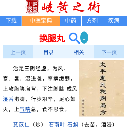
下载
中医宝典
中药
方剂
疾病
换腿丸
上一页
目录
相关
下一页
治足三阴经虚，为风、
寒、暑、湿进袭，挛痹缓弱，
上攻胸胁肩背，下注脚膝 成风
湿香
港脚，行步艰辛，足心如
火，上
气喘
急，食不思食。
薏苡仁
（炒）
石南叶
石斛
（去苗，酒浸）