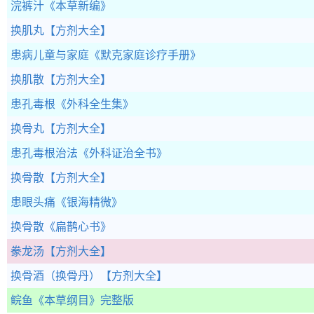
浣裤汁
《本草新编》
换肌丸
【方剂大全】
患病儿童与家庭
《默克家庭诊疗手册》
换肌散
【方剂大全】
患孔毒根
《外科全生集》
换骨丸
【方剂大全】
患孔毒根治法
《外科证治全书》
换骨散
【方剂大全】
患眼头痛
《银海精微》
换骨散
《扁鹊心书》
豢龙汤
【方剂大全】
换骨酒（换骨丹）
【方剂大全】
鲩鱼
《本草纲目》完整版