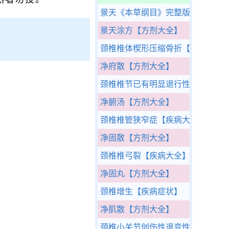
景天
《本草纲目》完整版
景天涂方
【方剂大全】
颈椎椎体楔形压缩骨折
【疾病大全
净府散
【方剂大全】
颈椎椎节已有明显退行性变
【疾病
净腑汤
【方剂大全】
颈椎椎管狭窄症
【疾病大全】
净固散
【方剂大全】
颈椎椎弓裂
【疾病大全】
净固丸
【方剂大全】
颈椎增生
【疾病症状】
净肌散
【方剂大全】
颈椎小关节创伤性退变性关节炎
【