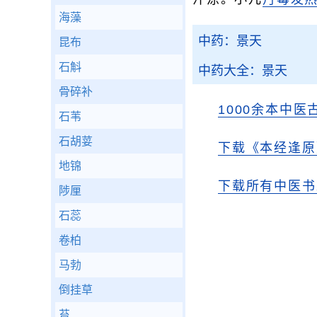
海藻
中药：景天
昆布
石斛
中药大全：景天
骨碎补
1000余本中医
石苇
石胡荽
下载《本经逢原
地锦
下载所有中医书
陟厘
石蕊
卷柏
马勃
倒挂草
苔