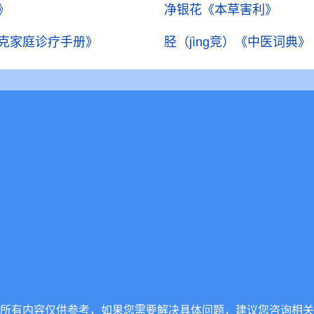
》
净银花
《本草害利》
克家庭诊疗手册》
胫（jìng竞）
《中医词典》
所有内容仅供参考，如果您需要解决具体问题，建议您咨询相关