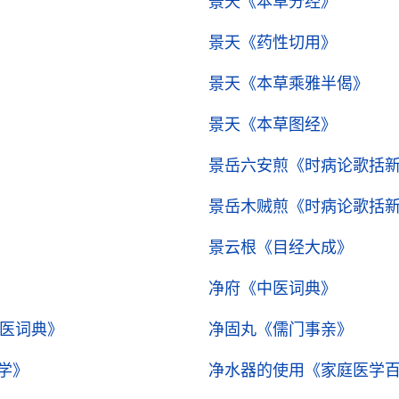
景天
《本草分经》
景天
《药性切用》
景天
《本草乘雅半偈》
景天
《本草图经》
景岳六安煎
《时病论歌括
景岳木贼煎
《时病论歌括
景云根
《目经大成》
净府
《中医词典》
医词典》
净固丸
《儒门事亲》
学》
净水器的使用
《家庭医学百