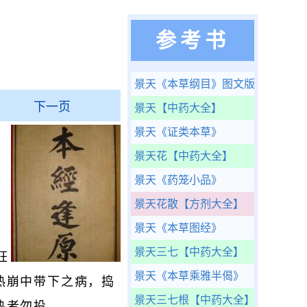
参考书
景天
《本草纲目》图文版
下一页
景天
【中药大全】
景天
《证类本草》
景天花
【中药大全】
景天
《药笼小品》
景天花散
【方剂大全】
景天
《本草图经》
景天三七
【中药大全】
狂
景天
《本草乘雅半偈》
热崩中带下之病，捣
景天三七根
【中药大全】
热者勿投。