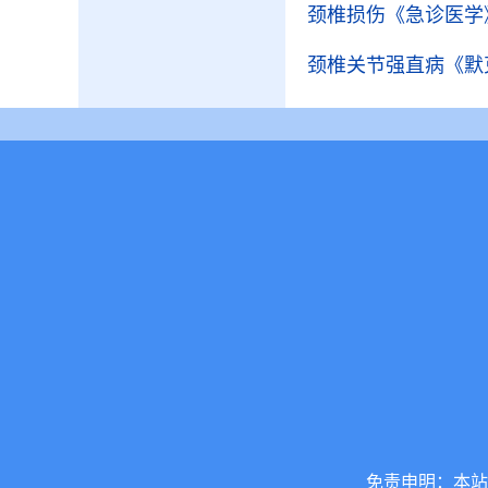
颈椎损伤
《急诊医学
颈椎关节强直病
《默
免责申明：本站