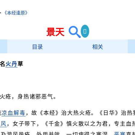
>
《本经逢原》
景天
目录
相关
名
火丹
草
火疮，身热诸邪恶气。
能
凉血
解毒
，故《本经》治大热火疮。《日华》治热
游风
，女子带下，《千金》慎火散以之为君，专主血
热
及游风热疮，外用并效。一切病得之寒湿，
恶寒
喜