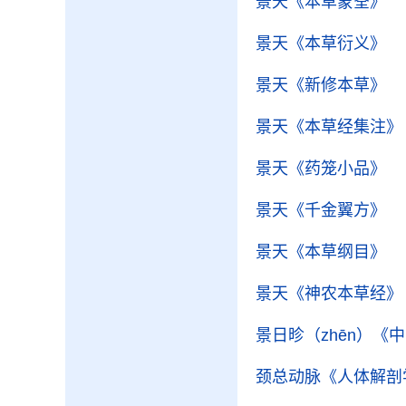
景天
《本草蒙筌》
景天
《本草衍义》
景天
《新修本草》
景天
《本草经集注》
景天
《药笼小品》
景天
《千金翼方》
景天
《本草纲目》
景天
《神农本草经》
景日昣（zhēn）
《中
颈总动脉
《人体解剖