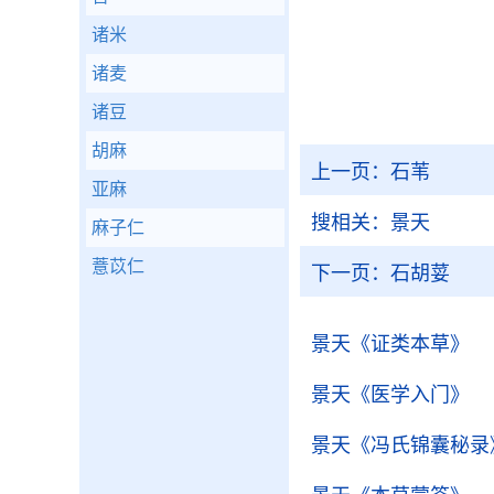
诸米
诸麦
诸豆
胡麻
上一页：
石苇
亚麻
搜相关：
景天
麻子仁
薏苡仁
下一页：
石胡荽
景天
《证类本草》
景天
《医学入门》
景天
《冯氏锦囊秘录