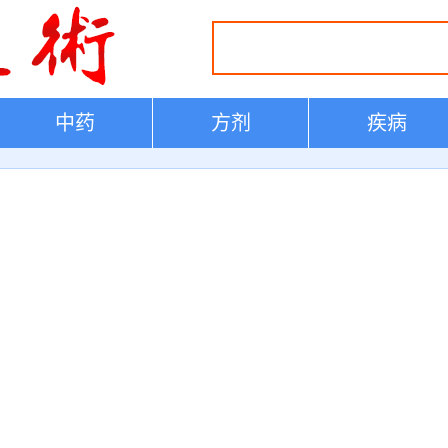
中药
方剂
疾病