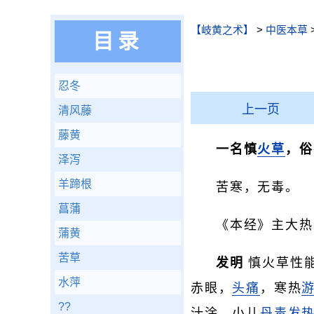
【岐黄之术】
>
中医本草
目录
忍冬
上一页
清风藤
藤黄
一名慎
火草
，俗
泽泻
羊蹄根
苦寒，无毒。
菖蒲
《本经》主大热
蒲黄
苦草
发明
慎火草性
水萍
赤眼，
头痛
，寒热
??
汁涂。小儿
丹毒
发