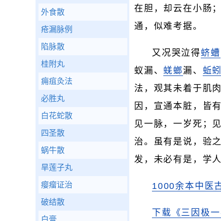
在胆，却云在小肠；
外食散
通，似难考据。
疮漏脉例
陷脉散
又况哭泣得
蛴螬
桂附丸
蚁漏、
蜣螂
漏、
蚯
痈疽灸法
法，观其未着于肌
必胜丸
因，宣通本脏，皆
白花蛇散
见一脉，一岁死；
四圣散
治。虽有是说，验
蜗牛散
发，未必有是，学
旱莲子丸
瘿瘤证治
1000余本中医
破结散
下载《三因极一
白膏