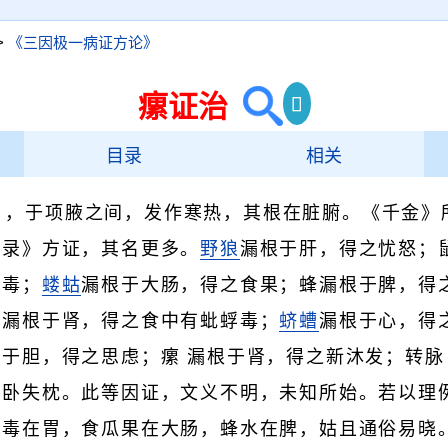
>
《三因极一病证方论》
瘰证治
目录
相关
 ，于项腋之间，发作寒热，其根在脏腑。《千金》
别录》方证，其名更多。
野狼
漏根于肝，得之忧怒；
鼠毒；
蝼蛄
漏根于大肠，得之食果；蜂漏根于脾，得
蜉漏根于肾，得之食中有蚍蜉毒；
蛴螬
漏根于心，得
于胆，得之思虑；瘰 漏根于肾，得之新沐发；转脉
惊卧失枕。此等因证，文义不明，未知所始。若以理
鼠毒在胃，食瓜果在大肠，蜂水在脾，姑且通俗易晓