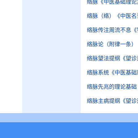
络脉
《中医基础理论
络脉（络）
《中医名
络脉传注周流不息
《
络脉论（附律一条）
络脉望法提纲
《望诊
络脉系统
《中医基础
络脉先兆的理论基础
络脉主病提纲
《望诊