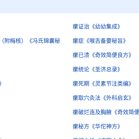
瘰证治
《幼幼集成》
（附梅核）
《冯氏锦囊秘
瘰症
《喉舌备要秘旨》
瘰已溃
《奇效简便良方》
瘰统论
《圣济总录》
》
瘰死期
《灵素节注类编》
瘰取穴灸法
《外科启玄》
瘰破烂连及胸腋
《奇效简
瘰秘方
《华佗神方》