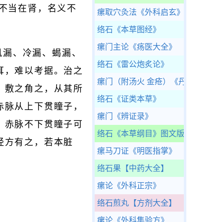
不当在肾，名义不
瘰取穴灸法
《外科启玄》
络石
《本草图经》
瘰门主论
《疡医大全》
风漏、冷漏、蝎漏、
络石
《雷公炮炙论》
耳，难以考据。治之
瘰门（附汤火 金疮）
《丹台玉案》
，敷之角之，从其所
络石
《证类本草》
赤脉从上下贯瞳子，
瘰门
《辨证录》
，赤脉不下贯瞳子可
络石
《本草纲目》图文版
经方有之，若本脏
瘰马刀证
《明医指掌》
络石果
【中药大全】
瘰论
《外科正宗》
络石煎丸
【方剂大全】
瘰论
《外科集验方》