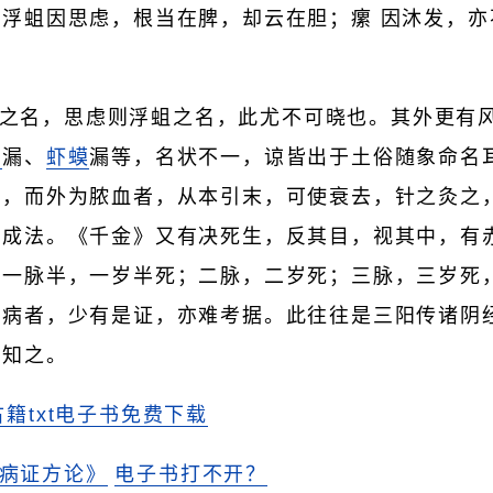
浮蛆因思虑，根当在脾，却云在胆；瘰 因沐发，亦
之名，思虑则浮蛆之名，此尤不可晓也。其外更有
蚓
漏、
虾蟆
漏等，名状不一，谅皆出于土俗随象命名
肉，而外为脓血者，从本引末，可使衰去，针之灸之
有成法。《千金》又有决死生，反其目，视其中，有
见一脉半，一岁半死；二脉，二岁死；三脉，三岁死
之病者，少有是证，亦难考据。此往往是三阳传诸阴
人知之。
古籍txt电子书免费下载
病证方论》
电子书打不开？