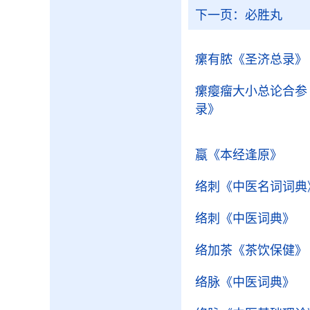
下一页：
必胜丸
瘰有脓
《圣济总录》
瘰瘿瘤大小总论合参
录》
蠃
《本经逢原》
络刺
《中医名词词典
络刺
《中医词典》
络加茶
《茶饮保健》
络脉
《中医词典》