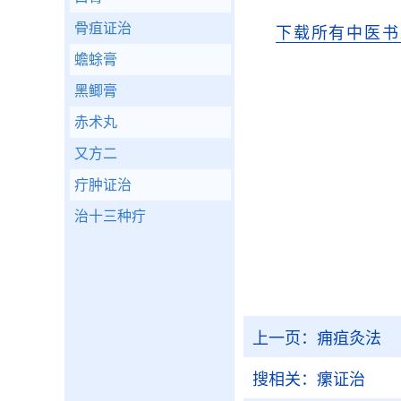
骨疽证治
下载所有中医书
蟾蜍膏
黑鲫膏
赤术丸
又方二
疔肿证治
治十三种疔
上一页：
痈疽灸法
搜相关：
瘰证治