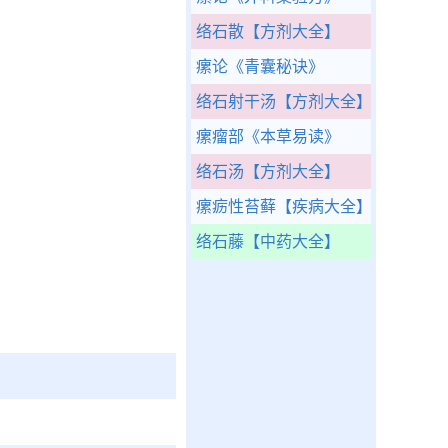
络石散
【方剂大全】
瘰论
《青囊秘诀》
络石射干汤
【方剂大全】
瘰瘤部
《本草易读》
络石汤
【方剂大全】
瘰疬性苔藓
【疾病大全】
络石藤
【中药大全】