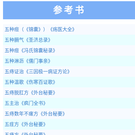
参考书
五种痘（《锦囊》）
《疡医大全》
五种膈气
《圣济总录》
五种痘
《冯氏锦囊秘录》
五种淋沥
《儒门事亲》
五痔证治
《三因极一病证方论》
五种温歌
《伤寒百证歌》
五痔脱肛方
《外台秘要》
五主治
《疯门全书》
五痔数年不瘥方
《外台秘要》
五疰方
《外台秘要》
五痔方
《外台秘要》