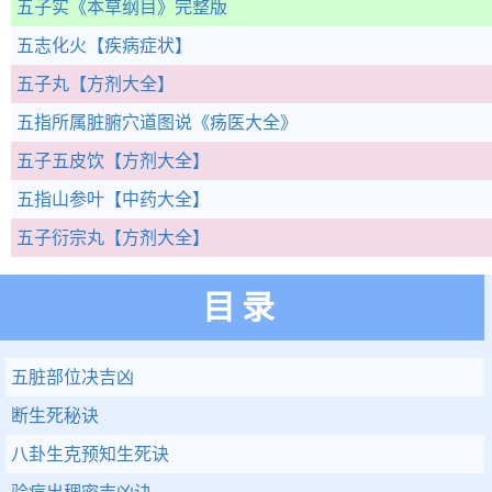
五子实
《本草纲目》完整版
五志化火
【疾病症状】
五子丸
【方剂大全】
五指所属脏腑穴道图说
《疡医大全》
五子五皮饮
【方剂大全】
五指山参叶
【中药大全】
五子衍宗丸
【方剂大全】
目录
五脏部位决吉凶
断生死秘诀
八卦生克预知生死诀