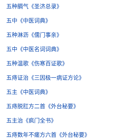
五种膈气
《圣济总录》
五中
《中医词典》
五种淋沥
《儒门事亲》
五中
《中医名词词典》
五种温歌
《伤寒百证歌》
五痔证治
《三因极一病证方论》
五主
《中医词典》
五痔脱肛方二首
《外台秘要》
五主治
《疯门全书》
五痔数年不瘥方六首
《外台秘要》