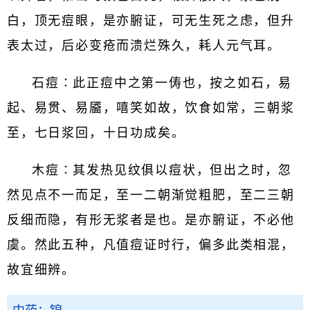
白，顶无痘眼，是亦腑证，可无生死之虑，但升
表太过，后必变疮而溃烂殊久，耗人元气耳。
石痘∶此正痘中之第一俦也，按之如石，易
起、易贯、易靥，嘻笑如故，饮食如常，三朝浆
至，七日浆回，十日功成矣。
木痘∶其发热见纹俱以痘状，但出之时，忽
然见点不一而足，至一二朝渐觉粗肥，至二三朝
反细而隐，有形无浆者是也。是亦腑证，不必他
虞。然此五种，凡值痘证时行，偏多此类相混，
故宜细辨。