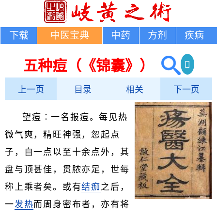
下载
中医宝典
中药
方剂
疾病
五种痘（《锦囊》）
上一页
目录
相关
下一页
望痘∶一名报痘。每见热
微气爽，精旺神强，忽起点
子，自一点以至十余点外，其
盘与顶甚佳，贯脓亦足，世每
称上乘者矣。或有
结痂
之后，
一
发热
而周身密布者，亦有将