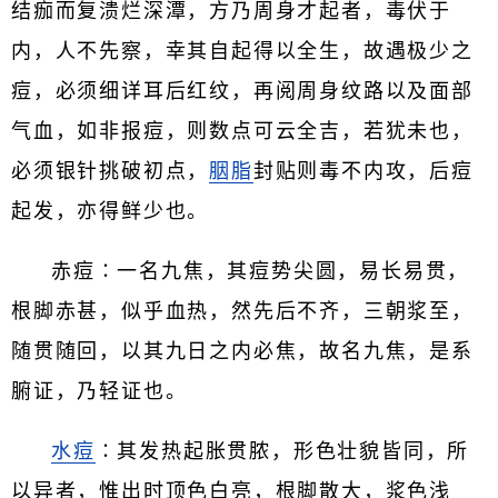
结痂而复溃烂深潭，方乃周身才起者，毒伏于
内，人不先察，幸其自起得以全生，故遇极少之
痘，必须细详耳后红纹，再阅周身纹路以及面部
气血，如非报痘，则数点可云全吉，若犹未也，
必须银针挑破初点，
胭脂
封贴则毒不内攻，后痘
起发，亦得鲜少也。
赤痘∶一名九焦，其痘势尖圆，易长易贯，
根脚赤甚，似乎血热，然先后不齐，三朝浆至，
随贯随回，以其九日之内必焦，故名九焦，是系
腑证，乃轻证也。
水痘
∶其发热起胀贯脓，形色壮貌皆同，所
以异者，惟出时顶色白亮，根脚散大，浆色浅