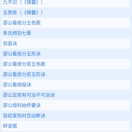
九不识（《锦囊》）
五禁疮（《锦囊》）
邵公看痘分五色歌
朱氏辨别七晕
验苗诀
邵公看痘分五形诀
邵公看痘分恶五色歌
邵公看痘分恶五形诀
邵公看痘秘诀
邵公定痘有可治不可治诀
邵公痘科始终要诀
验初发热时吉凶断诀
碎金赋