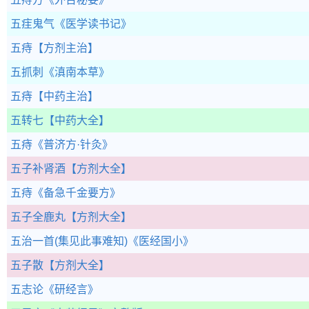
五疰鬼气
《医学读书记》
五痔
【方剂主治】
五抓刺
《滇南本草》
五痔
【中药主治】
五转七
【中药大全】
五痔
《普济方·针灸》
五子补肾酒
【方剂大全】
五痔
《备急千金要方》
五子全鹿丸
【方剂大全】
五治一首(集见此事难知)
《医经国小》
五子散
【方剂大全】
五志论
《研经言》