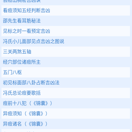
验痘出稠密吉凶诀
看痘须知五经判断吉凶
邵先生看耳筋秘法
见标之时一看预定吉凶
冯氏小儿面部见点吉凶之图说
三关两煞五轴
经穴部位诸痘所主
五门八枢
初见标面部八卦占断吉凶法
冯氏总论痘要歌括
痘前十八犯（《锦囊》）
异痘须知（《锦囊》）
异痘诸名（《锦囊》）