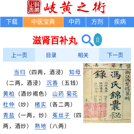
下载
中医宝典
中药
方剂
疾病
滋肾百补丸
上一页
目录
相关
下一页
当归
（四两，酒浸）
知母
（二两，酒浸）
沉香
（五钱）
黄柏
（酒炒褐色）
山药
菊花
杜仲
（炒）
楮实
（各二两）
青盐
（一两，炒）
菟丝子
（四
两，酒炒）
熟地
（八两）