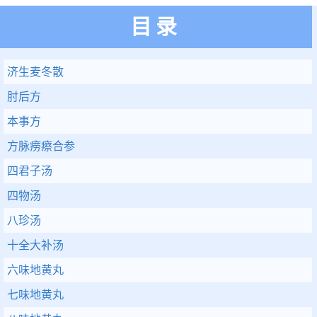
目录
济生麦冬散
肘后方
本事方
方脉痨瘵合参
四君子汤
四物汤
八珍汤
十全大补汤
六味地黄丸
七味地黄丸