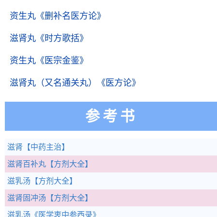
资生丸
《删补名医方论》
滋肾丸
《时方歌括》
资生丸
《医宗金鉴》
滋肾丸（又名通关丸）
《医方论》
参考书
滋肾
【中药主治】
滋肾百补丸
【方剂大全】
滋乳汤
【方剂大全】
滋肾固冲汤
【方剂大全】
滋乳汤
《医学衷中参西录》