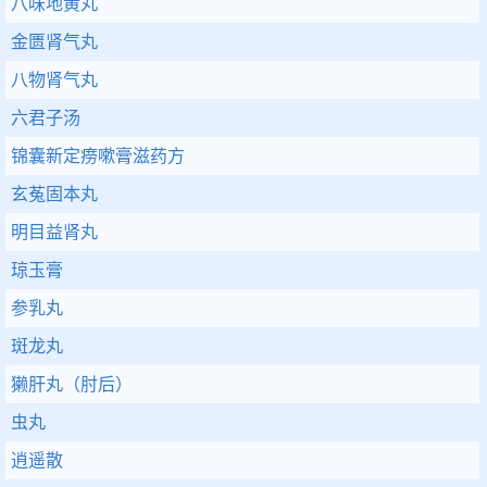
八味地黄丸
金匮肾气丸
八物肾气丸
六君子汤
锦囊新定痨嗽膏滋药方
玄菟固本丸
明目益肾丸
琼玉膏
参乳丸
斑龙丸
獭肝丸（肘后）
虫丸
逍遥散