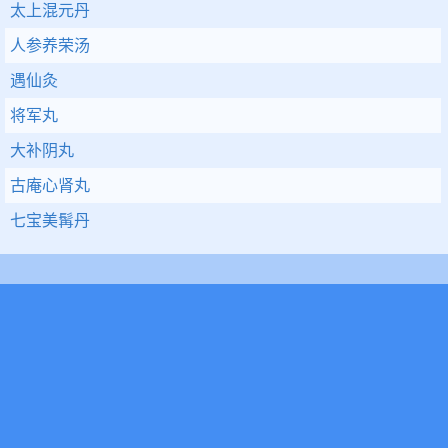
太上混元丹
人参养荣汤
遇仙灸
将军丸
大补阴丸
古庵心肾丸
七宝美髯丹