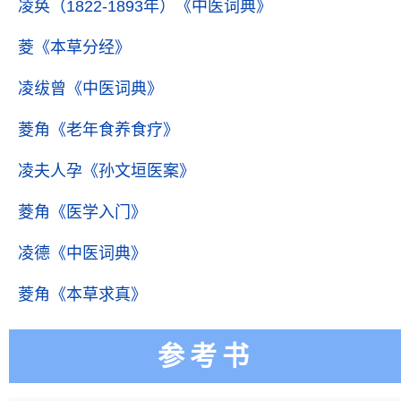
凌奂（1822-1893年）
《中医词典》
菱
《本草分经》
凌绂曾
《中医词典》
菱角
《老年食养食疗》
凌夫人孕
《孙文垣医案》
菱角
《医学入门》
凌德
《中医词典》
菱角
《本草求真》
参考书