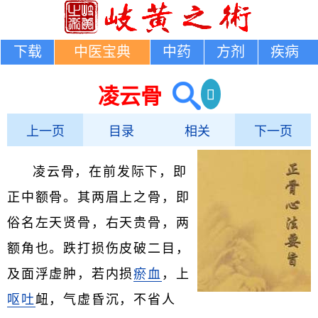
下载
中医宝典
中药
方剂
疾病
凌云骨
上一页
目录
相关
下一页
凌云骨，在前发际下，即
正中额骨。其两眉上之骨，即
俗名左天贤骨，右天贵骨，两
额角也。跌打损伤皮破二目，
及面浮虚肿，若内损
瘀血
，上
呕吐
衄，气虚昏沉，不省人