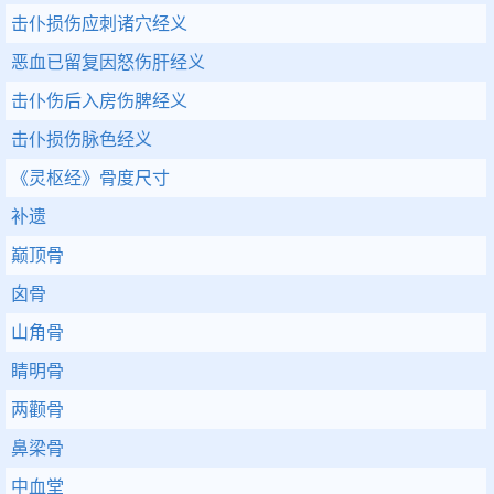
击仆损伤应刺诸穴经义
恶血已留复因怒伤肝经义
击仆伤后入房伤脾经义
击仆损伤脉色经义
《灵枢经》骨度尺寸
补遗
巅顶骨
囟骨
山角骨
睛明骨
两颧骨
鼻梁骨
中血堂