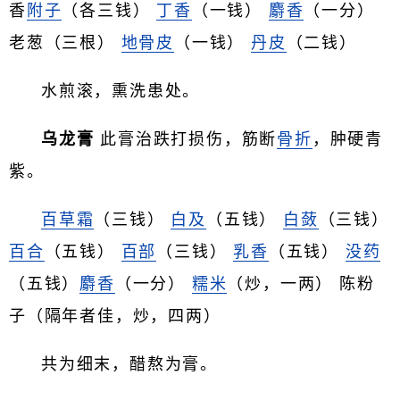
香
附子
（各三钱）
丁香
（一钱）
麝香
（一分）
老葱（三根）
地骨皮
（一钱）
丹皮
（二钱）
水煎滚，熏洗患处。
乌龙膏
此膏治跌打损伤，筋断
骨折
，肿硬青
紫。
百草霜
（三钱）
白及
（五钱）
白蔹
（三钱）
百合
（五钱）
百部
（三钱）
乳香
（五钱）
没药
（五钱）
麝香
（一分）
糯米
（炒，一两） 陈粉
子（隔年者佳，炒，四两）
共为细末，醋熬为膏。