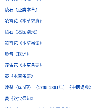
陵石
《证类本草》
凌霄花
《本草求真》
陵石
《名医别录》
凌霄花
《本草易读》
聆音
《医述》
凌霄花
《本草备要》
菱
《本草备要》
凌堃（kūn昆）（1795-1861年）
《中医词典》
菱
《饮食须知》