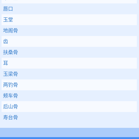
唇口
玉堂
地阁骨
齿
扶桑骨
耳
玉梁骨
两钓骨
颊车骨
后山骨
寿台骨