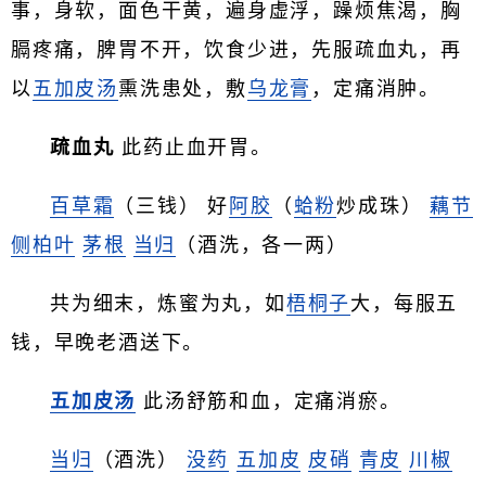
事，身软，面色干黄，遍身虚浮，躁烦焦渴，胸
膈疼痛，脾胃不开，饮食少进，先服疏血丸，再
以
五加皮汤
熏洗患处，敷
乌龙膏
，定痛消肿。
疏血丸
此药止血开胃。
百草霜
（三钱） 好
阿胶
（
蛤粉
炒成珠）
藕节
侧柏叶
茅根
当归
（酒洗，各一两）
共为细末，炼蜜为丸，如
梧桐子
大，每服五
钱，早晚老酒送下。
五加皮汤
此汤舒筋和血，定痛消瘀。
当归
（酒洗）
没药
五加皮
皮硝
青皮
川椒