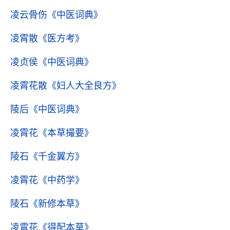
凌云骨伤
《中医词典》
凌霄散
《医方考》
凌贞侯
《中医词典》
凌霄花散
《妇人大全良方》
陵后
《中医词典》
凌霄花
《本草撮要》
陵石
《千金翼方》
凌霄花
《中药学》
陵石
《新修本草》
凌霄花
《得配本草》