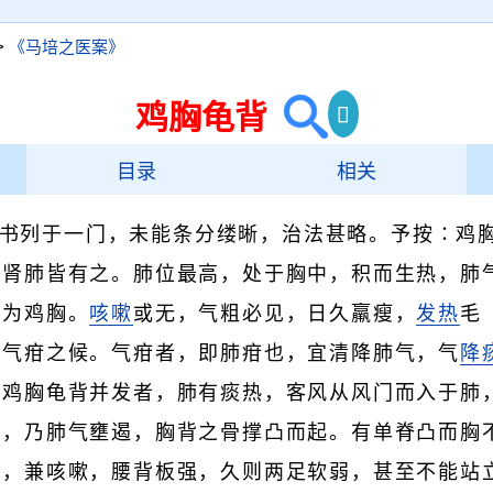
>
《马培之医案》
鸡胸龟背
目录
相关
书列于一门，未能条分缕晰，治法甚略。予按∶鸡
脾肾肺皆有之。肺位最高，处于胸中，积而生热，肺
是为鸡胸。
咳嗽
或无，气粗必见，日久羸瘦，
发热
毛
成气疳之候。气疳者，即肺疳也，宜清降肺气，气
降
有鸡胸龟背并发者，肺有痰热，客风从风门而入于肺
椎，乃肺气壅遏，胸背之骨撑凸而起。有单脊凸而胸
低，兼咳嗽，腰背板强，久则两足软弱，甚至不能站