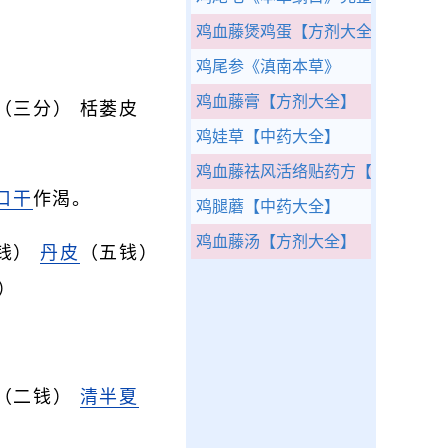
鸡血藤煲鸡蛋
【方剂大全】
鸡尾参
《滇南本草》
鸡血藤膏
【方剂大全】
（三分） 栝蒌皮
鸡娃草
【中药大全】
鸡血藤祛风活络贴药方
【方剂大全
口干
作渴。
鸡腿蘑
【中药大全】
鸡血藤汤
【方剂大全】
二钱）
丹皮
（五钱）
）
（二钱）
清半夏