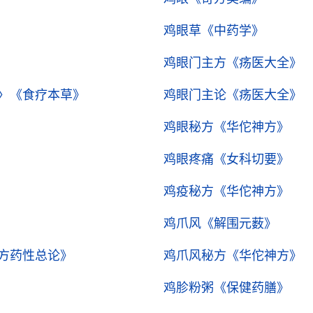
鸡眼草
《中药学》
鸡眼门主方
《疡医大全》
〉
《食疗本草》
鸡眼门主论
《疡医大全》
鸡眼秘方
《华佗神方》
鸡眼疼痛
《女科切要》
鸡疫秘方
《华佗神方》
鸡爪风
《解围元薮》
方药性总论》
鸡爪风秘方
《华佗神方》
鸡胗粉粥
《保健药膳》