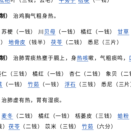
枇杷
叶（三钱，去毛）
牛蒡子
桔梗
（一钱）
制）
治鸡胸气粗身热。
 苏梗（一钱） 川
贝母
（一钱） 橘红（一钱）
甘草
钱）
地骨皮
（钱半）
茯苓
（二钱） 悉尼（三片）
制）
治肺胃痰热壅于膈上，身
热咳
嗽，气粗痰鸣，
蒌仁（三钱） 橘红（一钱） 杏仁（二钱） 象贝（
蒿
（一钱）
竹茹
（一钱）
浮石
（三钱） 悉尼（三片
治肺虚有热，胃有湿痰。
）
麦冬
（二钱） 橘红（一钱） 栝蒌皮（三钱）
蛤粉
钱）
茯苓
（二钱） 苡米（三钱）
竹茹
（六分）