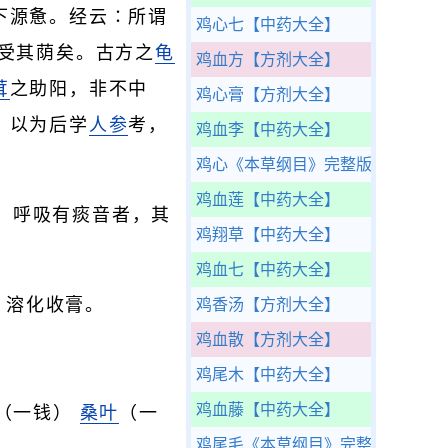
下源惫。经云∶所谓
鸡心七
【中药大全】
受其荫矣。古方之
龟
鸡血方
【方剂大全】
茸
之助阳，非不中
鸡心膏
【方剂大全】
，以为后学
人参
考，
鸡血李
【中药大全】
鸡心
《本草纲目》完整版
鸡血莲
【中药大全】
，呼吸有痰音者，其
鸡翔草
【中药大全】
鸡血七
【中药大全】
，溶化收膏。
鸡香汤
【方剂大全】
鸡血散
【方剂大全】
鸡尾木
【中药大全】
鸡血藤
【中药大全】
（一钱）
桑叶
（一
鸡尾毛
《本草纲目》完整版