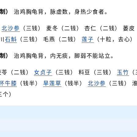
制）
治鸡胸龟背，脉虚数，身热少食者。
）
北沙参
（三钱） 麦冬（二钱） 杏仁（二钱） 蒌皮
川
石斛
（三钱） 毛燕（二钱）
莲子
（十粒，去心）
制）
治鸡胸龟背，内无痰，脚弱不能站立。
茯苓（二钱）
女贞子
（三钱） 料豆（三钱）
玉竹
（
怀牛膝
（钱半）
旱莲草
（钱半）
北沙参
（三钱） 
三个）