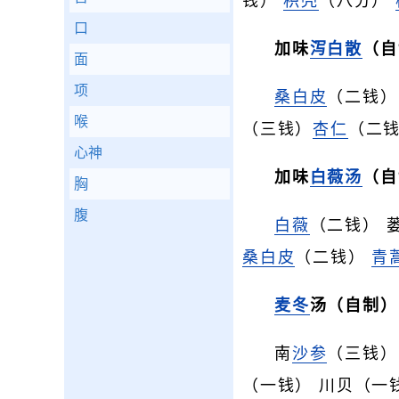
钱）
枳壳
（八分）
口
加味
泻白散
（自
面
项
桑白皮
（二钱）
喉
（三钱）
杏仁
（二
心神
加味
白薇汤
（自
胸
腹
白薇
（二钱） 
桑白皮
（二钱）
青
麦冬
汤（自制）
南
沙参
（三钱
（一钱） 川贝（一