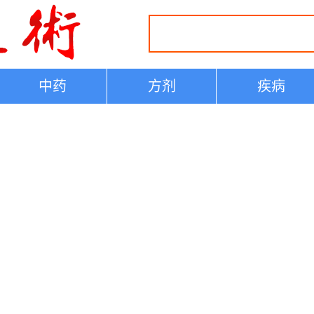
中药
方剂
疾病