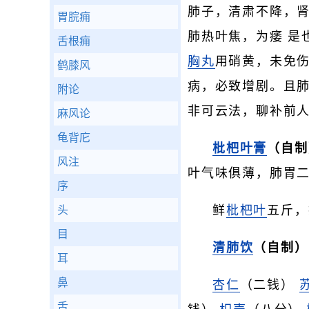
肺子，清肃不降，
胃脘痈
肺热叶焦，为痿 是
舌根痈
胸丸
用硝黄，未免
鹤膝风
病，必致增剧。且
附论
非可云法，聊补前
麻风论
龟背庀
枇杷叶膏
（自制
风注
叶气味俱薄，肺胃
序
鲜
枇杷叶
五斤，
头
目
清肺饮
（自制）
耳
鼻
杏仁
（二钱）
舌