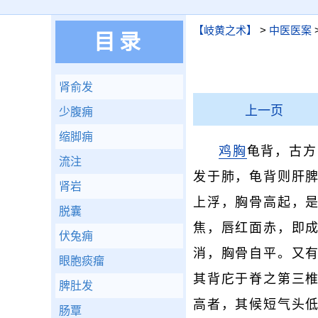
【岐黄之术】
>
中医医案
目录
肾俞发
上一页
少腹痈
缩脚痈
鸡胸
龟背，古方
流注
发于肺，龟背则肝
肾岩
上浮，胸骨高起，
脱囊
焦，唇红面赤，即
伏兔痈
消，胸骨自平。又
眼胞痰瘤
其背庀于脊之第三
脾肚发
高者，其候短气头
肠覃