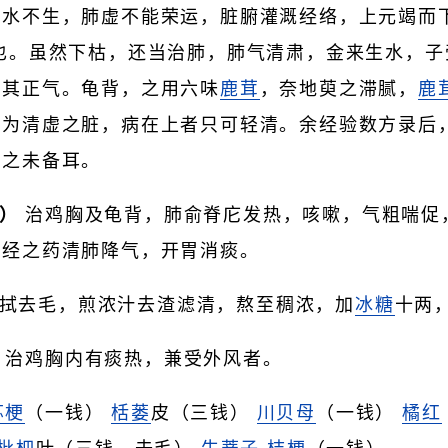
肾水不生，肺虚不能荣运，脏腑灌溉经络，上元竭而
也。虽然下枯，还当治肺，肺气清肃，金来生水，子
伤其正气。龟背，之用六味
鹿茸
，奈地萸之滞腻，
鹿
肺为清虚之脏，病在上者只可轻清。余经验数方录后
人之未备耳。
）
治鸡胸及龟背，肺俞脊庀发热，咳嗽，气粗喘促
二经之药清肺降气，开胃消痰。
拭去毛，煎浓汁去渣滤清，熬至稠浓，加
冰糖
十两
治鸡胸内有痰热，兼受外风者。
苏梗
（一钱）
栝蒌
皮（三钱）
川贝母
（一钱）
橘红