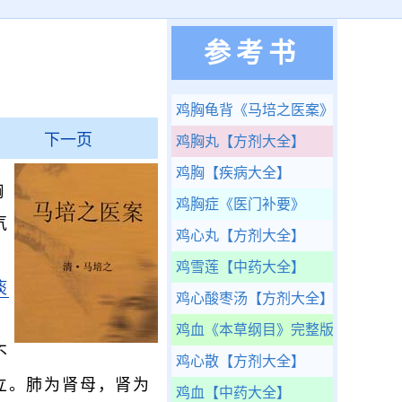
参考书
鸡胸龟背
《马培之医案》
下一页
鸡胸丸
【方剂大全】
鸡胸
【疾病大全】
胸
鸡胸症
《医门补要》
气
鸡心丸
【方剂大全】
鸡雪莲
【中药大全】
痰
鸡心酸枣汤
【方剂大全】
，
鸡血
《本草纲目》完整版
不
鸡心散
【方剂大全】
立。肺为肾母，肾为
鸡血
【中药大全】