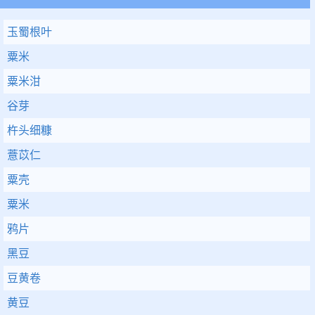
玉蜀根叶
粟米
粟米泔
谷芽
杵头细糠
薏苡仁
粟壳
粟米
鸦片
黑豆
豆黄卷
黄豆