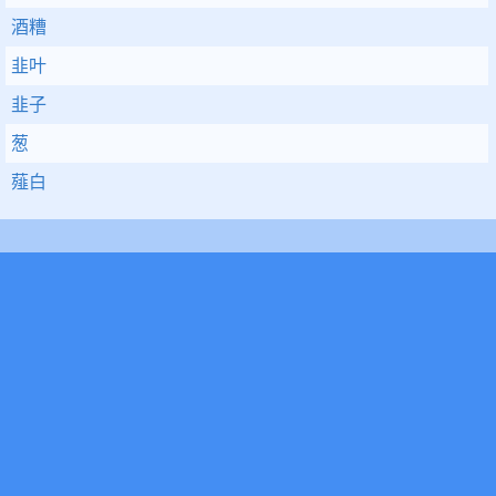
酒糟
韭叶
韭子
葱
薤白