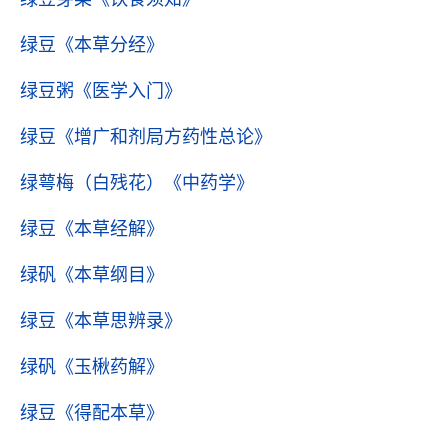
绿豆
《本草分经》
绿豆粥
《医学入门》
绿豆
《增广和剂局方药性总论》
绿萼梅（白残花）
《中药学》
绿豆
《本草经解》
绿矾
《本草纲目》
绿豆
《本草思辨录》
绿矾
《玉楸药解》
绿豆
《得配本草》