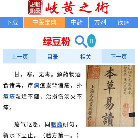
下载
中医宝典
中药
方剂
疾病
绿豆粉
上一页
目录
相关
下一页
甘，寒，无毒。解药物酒
食诸毒，疗
痈
疽发背诸疮，扑
痘疮
湿烂不痂，治损伤汤火不
痊。
疮气呕恶，同
胭脂
研匀，
新水下立止。（验方第一。）