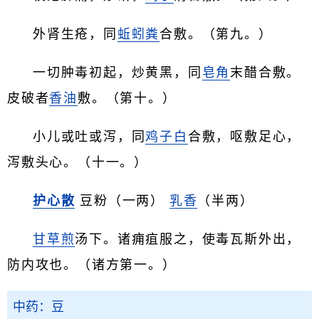
外肾生疮，同
蚯蚓粪
合敷。（第九。）
一切肿毒初起，炒黄黑，同
皂角
末醋合敷。
皮破者
香油
敷。（第十。）
小儿或吐或泻，同
鸡子白
合敷，呕敷足心，
泻敷头心。（十一。）
护心散
豆粉（一两）
乳香
（半两）
甘草煎
汤下。诸痈疽服之，使毒瓦斯外出，
防内攻也。（诸方第一。）
中药：豆