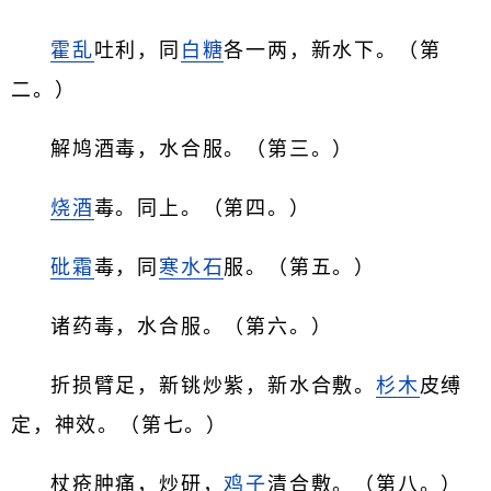
霍乱
吐利，同
白糖
各一两，新水下。（第
二。）
解鸠酒毒，水合服。（第三。）
烧酒
毒。同上。（第四。）
砒霜
毒，同
寒水石
服。（第五。）
诸药毒，水合服。（第六。）
折损臂足，新铫炒紫，新水合敷。
杉木
皮缚
定，神效。（第七。）
杖疮肿痛，炒研，
鸡子
清合敷。（第八。）