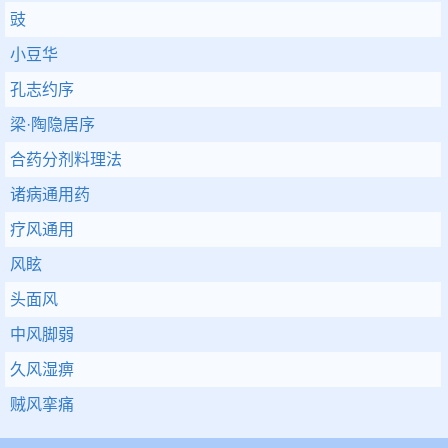
豉
小豆华
孔志约序
梁·陶隐居序
合药分剂料理法
诸病通用药
疗风通用
风眩
头面风
中风脚弱
久风湿痹
贼风挛痛