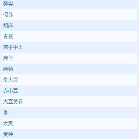
蓼实
假苏
胡麻
青襄
麻子中人
麻蓝
麻勃
生大豆
赤小豆
大豆黄卷
黍
大麦
麦种