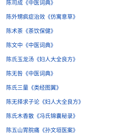
陈司成
《中医词典》
陈外甥疯症治效
《仿寓意草》
陈术茶
《茶饮保健》
陈文中
《中医词典》
陈氏玉龙汤
《妇人大全良方》
陈无咎
《中医词典》
陈氏三量
《类经图翼》
陈无择求子论
《妇人大全良方》
陈氏木香散
《冯氏锦囊秘录》
陈五山胃脘痛
《孙文垣医案》