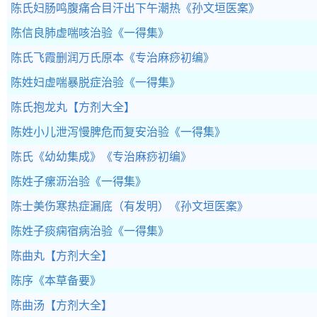
陈氏妇肠鸣腹痛合目汗出下午潮热
《孙文垣医案》
陈信良肺虚喘咳治验
《一得集》
陈氏飞霞删润万氏原本
《专治麻痧初编》
陈姓妇虚喘暴脱症治验
《一得集》
陈氏抱龙丸
【方剂大全】
陈姓小儿泄泻慢脾危而复安治验
《一得集》
陈氏《幼幼集成》
《专治麻痧初编》
陈姓子瘰沥治验
《一得集》
陈士美伤寒热症漏底（有发明）
《孙文垣医案》
陈姓子痰痫宿病治验
《一得集》
陈曲丸
【方剂大全】
陈序
《本草备要》
陈曲汤
【方剂大全】