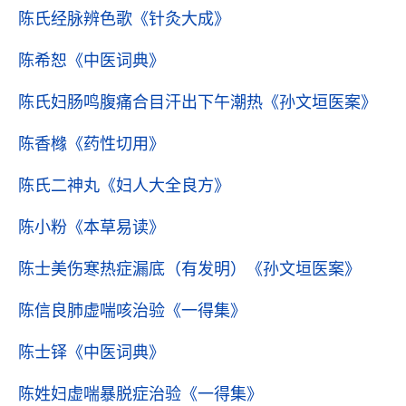
陈氏经脉辨色歌
《针灸大成》
陈希恕
《中医词典》
陈氏妇肠鸣腹痛合目汗出下午潮热
《孙文垣医案》
陈香橼
《药性切用》
陈氏二神丸
《妇人大全良方》
陈小粉
《本草易读》
陈士美伤寒热症漏底（有发明）
《孙文垣医案》
陈信良肺虚喘咳治验
《一得集》
陈士铎
《中医词典》
陈姓妇虚喘暴脱症治验
《一得集》