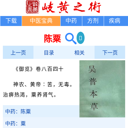
下载
中医宝典
中药
方剂
疾病
陈粟
上一页
目录
相关
下一页
《御览》卷八百四十
神农、黄帝∶苦，无毒。
治痹热渴，粟养肾气。
中药：陈粟
中药：粟