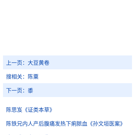
上一页：
大豆黄卷
搜相关：
陈粟
下一页：
黍
陈思岌
《证类本草》
陈铁兄内人产后腹痛发热下痢脓血
《孙文垣医案》