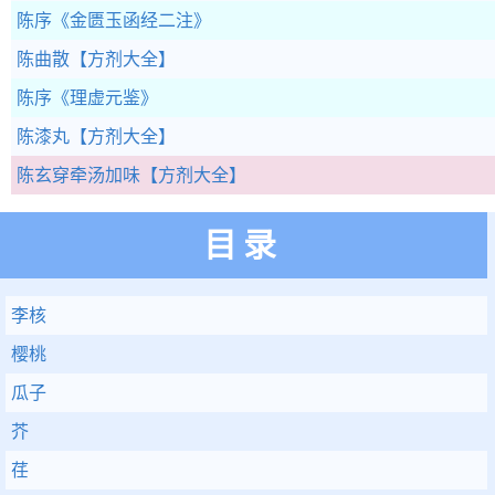
陈序
《金匮玉函经二注》
陈曲散
【方剂大全】
陈序
《理虚元鉴》
陈漆丸
【方剂大全】
陈玄穿牵汤加味
【方剂大全】
目录
李核
樱桃
瓜子
芥
荏