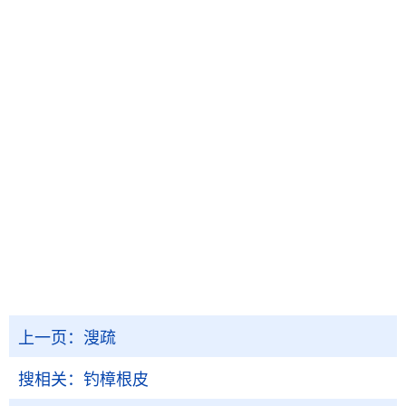
上一页：
溲疏
搜相关：
钓樟根皮