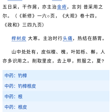
五日采，干作屑，亦主治
金疮
，言刘 昔采用之
尔。（《新修》一六○页，《大观》卷十四，
《政和》三四九页）
榉树皮
大寒。主治时行
头痛
，热结在肠胃。
山中处处有，皮似檀、槐，叶如栎、槲，人
亦多识用之。削取里皮，去上甲，煎服之，夏?
中药：钓樟
中药：钓樟根皮
中药：根
中药：根皮