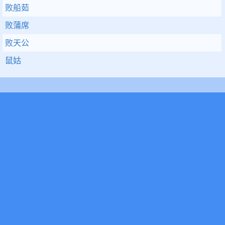
败船茹
败蒲席
败天公
鼠姑