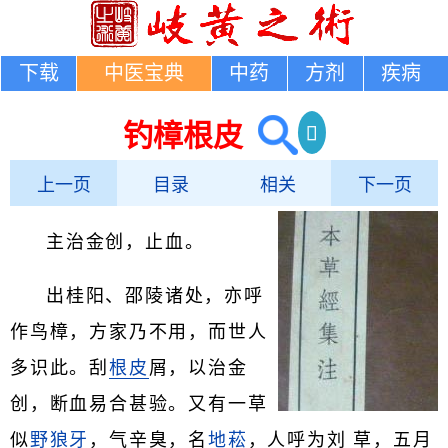
下载
中医宝典
中药
方剂
疾病
钓樟根皮
上一页
目录
相关
下一页
主治金创，止血。
出桂阳、邵陵诸处，亦呼
作鸟樟，方家乃不用，而世人
多识此。刮
根皮
屑，以治金
创，断血易合甚验。又有一草
似
野狼牙
，气辛臭，名
地菘
，人呼为刘 草，五月