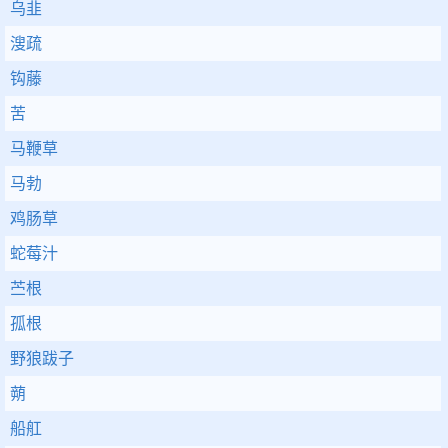
乌韭
溲疏
钩藤
苦
马鞭草
马勃
鸡肠草
蛇莓汁
苎根
孤根
野狼跋子
蒴
船舡