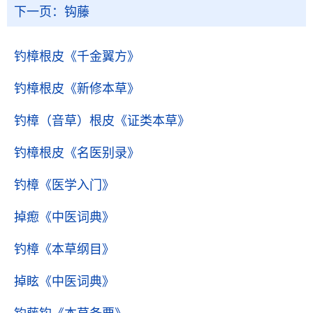
下一页：
钩藤
钓樟根皮
《千金翼方》
钓樟根皮
《新修本草》
钓樟（音草）根皮
《证类本草》
钓樟根皮
《名医别录》
钓樟
《医学入门》
掉瘛
《中医词典》
钓樟
《本草纲目》
掉眩
《中医词典》