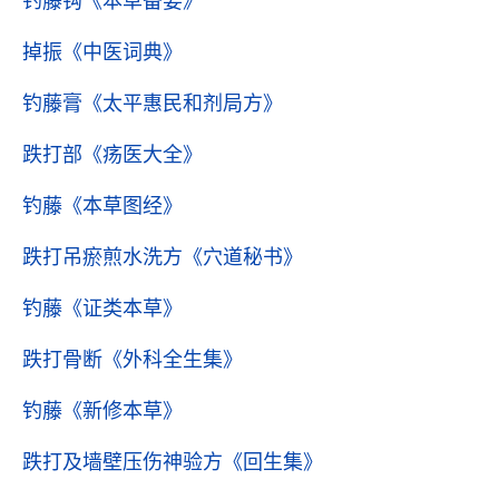
钓藤钩
《本草备要》
掉振
《中医词典》
钓藤膏
《太平惠民和剂局方》
跌打部
《疡医大全》
钓藤
《本草图经》
跌打吊瘀煎水洗方
《穴道秘书》
钓藤
《证类本草》
跌打骨断
《外科全生集》
钓藤
《新修本草》
跌打及墙壁压伤神验方
《回生集》