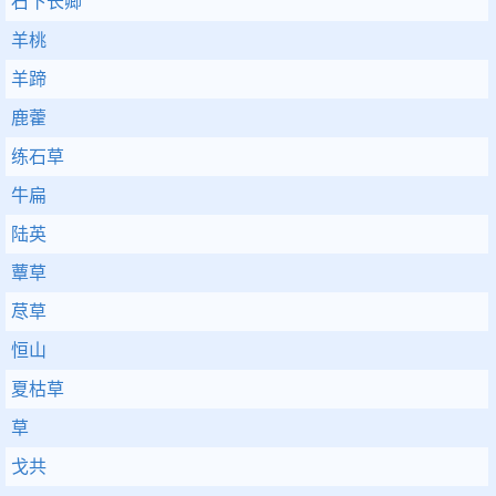
石下长卿
羊桃
羊蹄
鹿藿
练石草
牛扁
陆英
蕈草
荩草
恒山
夏枯草
草
戈共