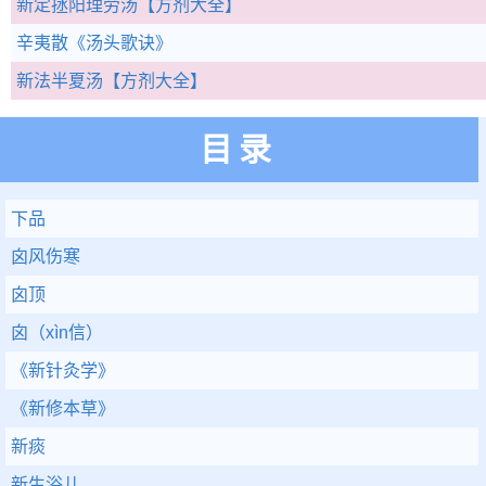
新定拯阳理劳汤
【方剂大全】
辛夷散
《汤头歌诀》
新法半夏汤
【方剂大全】
目录
下品
囟风伤寒
囟顶
囟（xìn信）
《新针灸学》
《新修本草》
新痰
新生浴儿