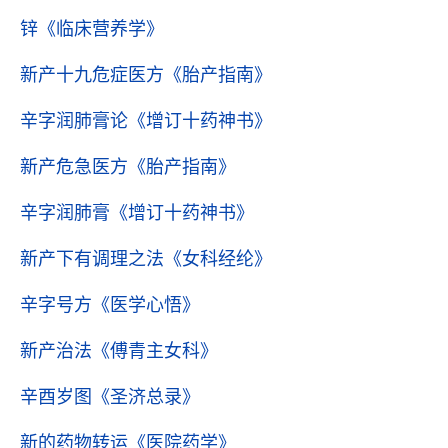
锌
《临床营养学》
新产十九危症医方
《胎产指南》
辛字润肺膏论
《增订十药神书》
新产危急医方
《胎产指南》
辛字润肺膏
《增订十药神书》
新产下有调理之法
《女科经纶》
辛字号方
《医学心悟》
新产治法
《傅青主女科》
辛酉岁图
《圣济总录》
新的药物转运
《医院药学》