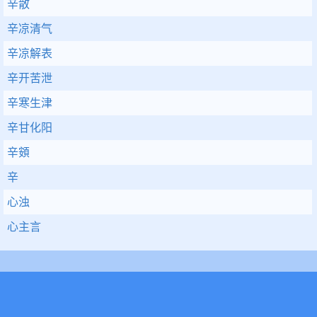
辛散
辛凉清气
辛凉解表
辛开苦泄
辛寒生津
辛甘化阳
辛頞
辛
心浊
心主言