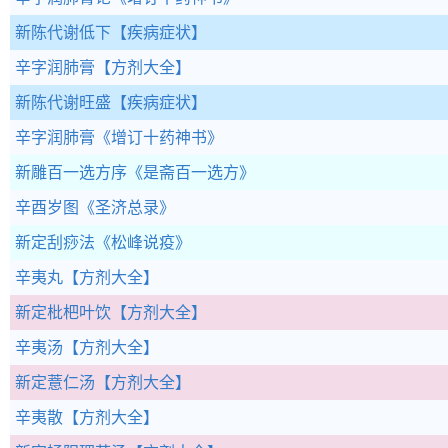
新陈代谢低下
【疾病症状】
辛字润肺膏
【方剂大全】
新陈代谢旺盛
【疾病症状】
辛字润肺膏
《增订十药神书》
新雕百一选方序
《是斋百一选方》
辛酉岁图
《圣济总录》
新定刮痧法
《松峰说疫》
辛夷丸
【方剂大全】
新定枇杷叶饮
【方剂大全】
辛夷汤
【方剂大全】
新定薏仁汤
【方剂大全】
辛夷散
【方剂大全】