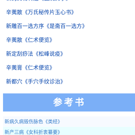
辛荑散
《万氏秘传片玉心书》
新雕百一选方序
《是斋百一选方》
辛荑散
《仁术便览》
新定刮痧法
《松峰说疫》
辛荑膏
《仁术便览》
新都穴
《手穴手纹诊治》
参考书
新病久病毁伤脉色
《类经》
新产三病
《女科折衷纂要》