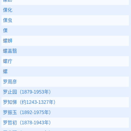
倮化
倮虫
倮
螺蛳
螺盖翳
螺疔
螺
罗周彦
罗止园（1879-1953年）
罗知悌（约1243-1327年）
罗振玉（1892-1975年）
罗哲初（1878-1943年）