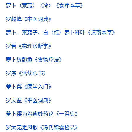
萝卜（莱菔）〈冷〉
《食疗本草》
罗越峰
《中医词典》
萝卜、莱菔子、白（红）萝卜秆叶
《滇南本草》
罗音
《物理诊断学》
萝卜煲鲍鱼
《食物疗法》
罗序
《活幼心书》
萝卜菜
《医学入门》
罗天益
《中医词典》
萝卜缨为治痢妙药论
《一得集》
罗太无定风散
《冯氏锦囊秘录》