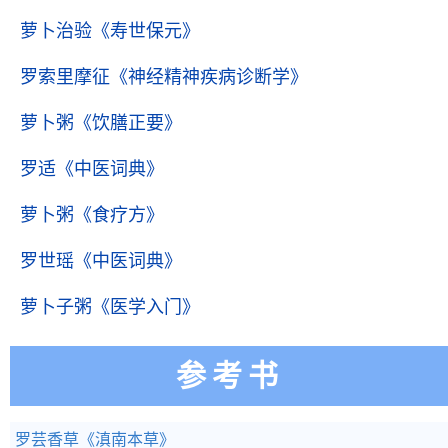
萝卜治验
《寿世保元》
罗索里摩征
《神经精神疾病诊断学》
萝卜粥
《饮膳正要》
罗适
《中医词典》
萝卜粥
《食疗方》
罗世瑶
《中医词典》
萝卜子粥
《医学入门》
参考书
罗芸香草
《滇南本草》