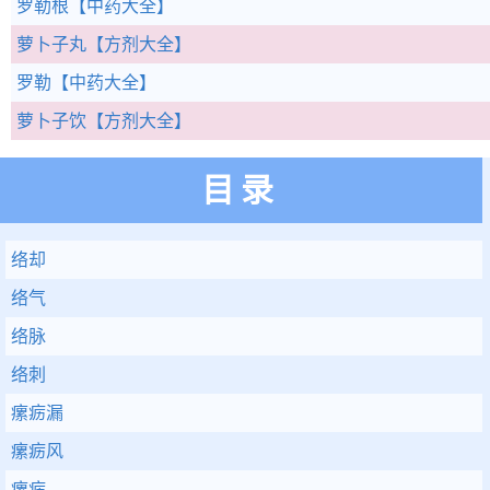
罗勒根
【中药大全】
萝卜子丸
【方剂大全】
罗勒
【中药大全】
萝卜子饮
【方剂大全】
目录
络却
络气
络脉
络刺
瘰疬漏
瘰疬风
瘰疬