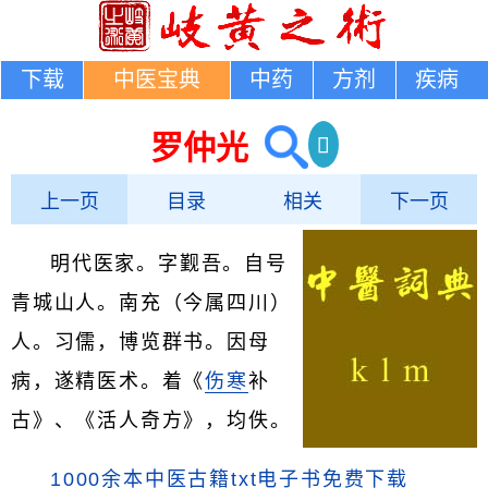
下载
中医宝典
中药
方剂
疾病
罗仲光
上一页
目录
相关
下一页
明代医家。字觐吾。自号
青城山人。南充（今属四川）
人。习儒，博览群书。因母
病，遂精医术。着《
伤寒
补
古》、《活人奇方》，均佚。
1000余本中医古籍txt电子书免费下载