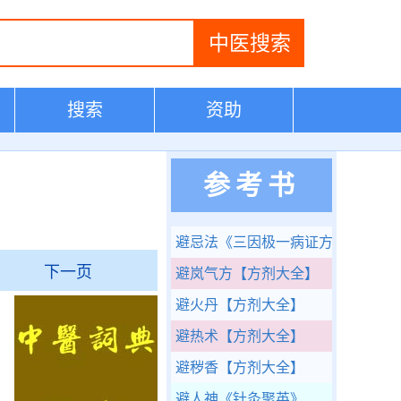
搜索
资助
参考书
避忌法
《三因极一病证方论》
下一页
避岚气方
【方剂大全】
避火丹
【方剂大全】
避热术
【方剂大全】
避秽香
【方剂大全】
避人神
《针灸聚英》