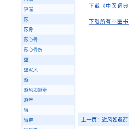
下载《中医词典
箅漏
蔽
下载所有中医书
蔽骨
蔽心骨
蔽心骨伤
壁
壁泥风
避
避风如避箭
避年
臂
上一页：
避风如避箭
臂痹