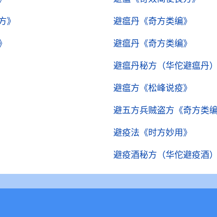
方》
避瘟丹
《奇方类编》
》
避瘟丹
《奇方类编》
避瘟丹秘方（华佗避瘟丹
避瘟方
《松峰说疫》
避五方兵贼盗方
《奇方类
避疫法
《时方妙用》
避疫酒秘方（华佗避疫酒