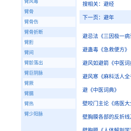
臂风毒
搜相关：
避经
臂骨
下一页：
避年
臂骨伤
臂骨折断
避忌法
《三因极一病
臂胻
避蛊毒
《急救便方》
臂间
臂骱落出
避风如避箭
《中医词
臂巨阴脉
避风寒
《麻科活人全
臂厥
避
《中医词典》
臂臑
壁咬门主论
《疡医大
臂热
臂少阳脉
壁胸膜各部的反折线
壁胸膜
《人体解剖学