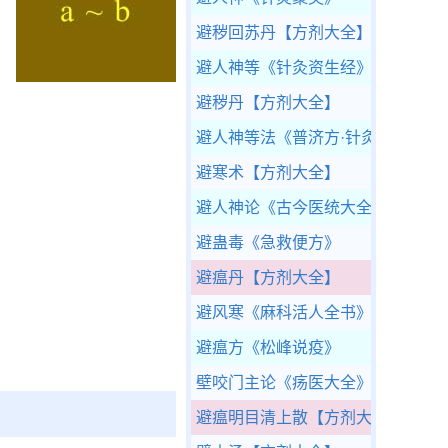
避秽回苏丹
【方剂大全】
避人神等
《针灸资生经》
避秽丹
【方剂大全】
避人神等法
《普济方·针灸》
避寒术
【方剂大全】
避人神论
《古今医统大全》
避蛊毒
《急救便方》
避瘟丹
【方剂大全】
避风寒
《麻科活人全书》
避瘟方
《松峰说疫》
壁咬门主论
《疡医大全》
避瘟明目清上散
【方剂大全】