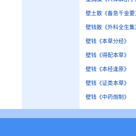
壁土散
《备急千金要
壁钱散
《外科全生集
壁钱
《本草分经》
壁钱
《得配本草》
壁钱
《本经逢原》
壁钱
《证类本草》
壁钱
《中药炮制》