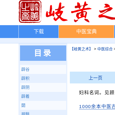
下载
中医宝典
【岐黄之术】
>
中医综合
目录
辟谷
上一页
辟积
辟阴
妇科名词。见顾
辟着
閟
1000余本中医
碧翳