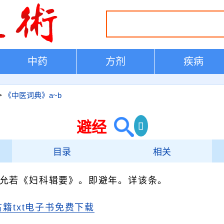
中药
方剂
疾病
>
《中医词典》a~b
避经
目录
相关
允若《妇科辑要》。即避年。详该条。
古籍txt电子书免费下载