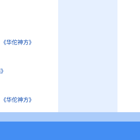
）
《华佗神方》
编》
）
《华佗神方》