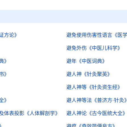
证方论》
避免使用伤害性语言
《医
避免外伤
《中医儿科学》
典》
避年
《中医词典》
书》
避人神
《针灸聚英》
避人神等
《针灸资生经》
全》
避人神等法
《普济方·针灸
及体表投影
《人体解剖学》
避人神论
《古今医统大全
》
避瘟
《奇效简便良方》