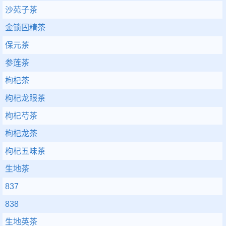
沙苑子茶
金锁固精茶
保元茶
参莲茶
枸杞茶
枸杞龙眼茶
枸杞芍茶
枸杞龙茶
枸杞五味茶
生地茶
837
838
生地英茶