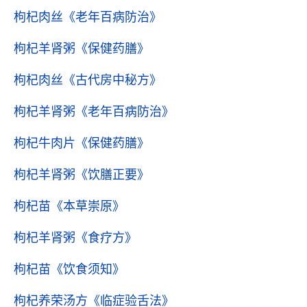
枸杞肉丝
《老年百病防治》
枸杞羊肾粥
《保健药膳》
枸杞肉丝
《古代房中秘方》
枸杞羊肾粥
《老年百病防治》
枸杞牛肉片
《保健药膳》
枸杞羊肾粥
《饮膳正要》
枸杞苗
《本草崇原》
枸杞羊肾粥
《食疗方》
枸杞苗
《饮食须知》
枸杞养荣汤方
《临症验舌法》