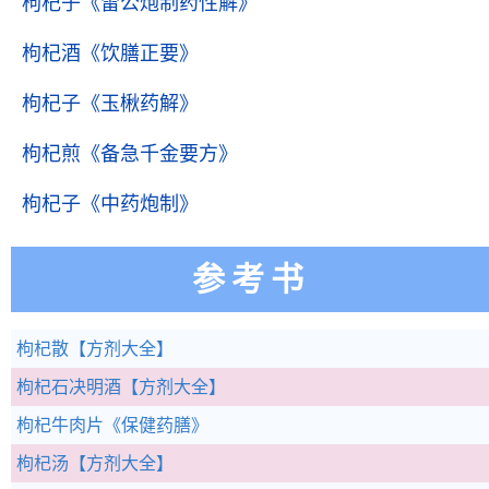
枸杞子
《雷公炮制药性解》
枸杞酒
《饮膳正要》
枸杞子
《玉楸药解》
枸杞煎
《备急千金要方》
枸杞子
《中药炮制》
参考书
枸杞散
【方剂大全】
枸杞石决明酒
【方剂大全】
枸杞牛肉片
《保健药膳》
枸杞汤
【方剂大全】