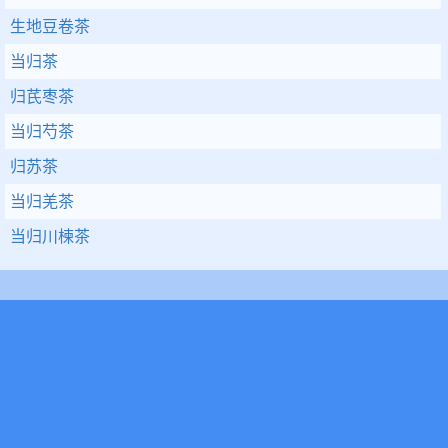
生地豆卷茶
当归茶
归芪枣茶
当归芍茶
归苏茶
当归羌茶
当归川楝茶