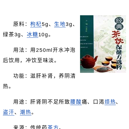
原料：
枸杞
5g、
生地
3g、
绿茶3g、
冰糖
10g。
用法：用250ml开水冲泡
后饮用，冲饮至味淡。
功能：滋肝补肾，养阴清
热。
用途：肝肾阴不足所致
腰酸
痛、口渴
烦热
、
盗汗
、
潮热
。
来源：传统药
茶方
。