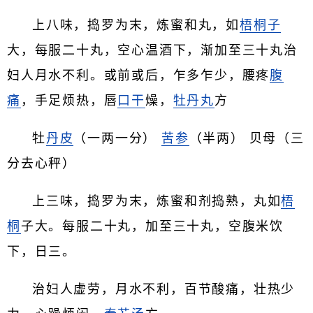
上八味，捣罗为末，炼蜜和丸，如
梧桐子
大，每服二十丸，空心温酒下，渐加至三十丸治
妇人月水不利。或前或后，乍多乍少，腰疼
腹
痛
，手足烦热，唇
口干
燥，
牡丹丸
方
牡
丹皮
（一两一分）
苦参
（半两） 贝母（三
分去心秤）
上三味，捣罗为末，炼蜜和剂捣熟，丸如
梧
桐
子大。每服二十丸，加至三十丸，空腹米饮
下，日三。
治妇人虚劳，月水不利，百节酸痛，壮热少