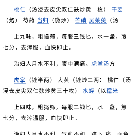
桃仁
（汤浸去皮尖双仁麸炒黄十枚）
干姜
（炮） 芍药
当归
（微炒）
芒硝
吴茱萸
（汤
上九味，粗捣筛，每服三钱匕，水一盏，煎
七分，去滓服，血快即止。
治妇人月水不利，腹中满痛。
虎掌汤
方
虎掌
（锉半两） 大黄（锉炒二两） 桃仁（汤
浸去皮尖双仁麸炒黄三十枚）
水蛭
（以
糯米
上四味，粗捣筛，每服二钱匕，水一盏，煎
七分，去滓温服，血快即止。
治妇人月水不利，气血不和，脐下 痛，面色