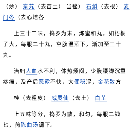
（炒）
秦艽
（去苗土） 当锉）
石斛
（去根）
麦
门冬
（去心焙各
上三十二味，捣罗为末，炼蜜和丸，如梧桐
子大，每服二十丸，空腹温酒下，渐加至三十
丸。
治妇
人血
水不利，体热烦闷，少腹腰脚沉重
疼痛，及产后
恶露
不快，大
便秘
涩，
金花散
方
桂（去粗皮）
威灵仙
（去土）
白芷
上五味等分，捣罗为散，和匀，每服二钱
匕，煎
陈曲汤
调下。