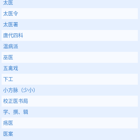
太医
太医令
太医署
唐代四科
温病派
巫医
五禽戏
下工
小方脉（少小）
校正医书局
学、撰、辑
疡医
医案