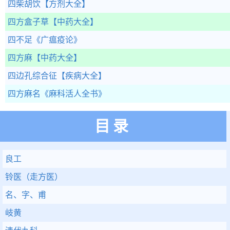
四柴胡饮
【方剂大全】
四方盒子草
【中药大全】
四不足
《广瘟疫论》
四方麻
【中药大全】
四边孔综合征
【疾病大全】
四方麻名
《麻科活人全书》
目录
良工
铃医（走方医）
名、字、甫
岐黄