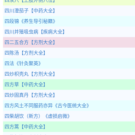
四渎穴
【上肢外侧穴位】
四川澄茄子
【中药大全】
四段锦
《养生导引秘籍》
四川并殖吸虫病
【疾病大全】
四二五合方
【方剂大全】
四陈汤
【方剂大全】
四法
《针灸聚英》
四炒枳壳丸
【方剂大全】
四方草
【中药大全】
四炒固真丹
【方剂大全】
四方风土不同服药亦异
《古今医统大全》
四柴胡饮（新方）
《虚损启微》
四方蒿
【中药大全】