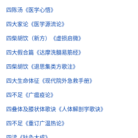
四陈汤
《医学心悟》
四大家论
《医学源流论》
四柴胡饮（新方）
《虚损启微》
四大假合篇
《达摩洗髓易筋经》
四柴胡饮
《退思集类方歌注》
四大生命体征
《现代院外急救手册》
四不足
《广瘟疫论》
四叠体及膝状体歌诀
《人体解剖学歌诀》
四不足
《重订广温热论》
四渎
《针灸大成》