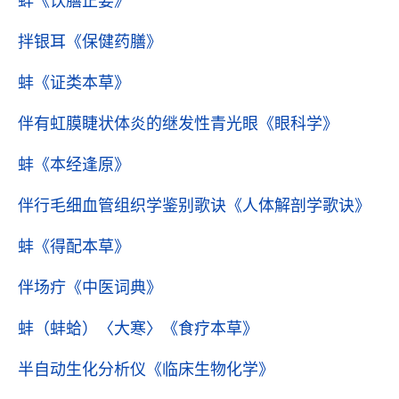
蚌
《饮膳正要》
拌银耳
《保健药膳》
蚌
《证类本草》
伴有虹膜睫状体炎的继发性青光眼
《眼科学》
蚌
《本经逢原》
伴行毛细血管组织学鉴别歌诀
《人体解剖学歌诀》
蚌
《得配本草》
伴场疔
《中医词典》
蚌（蚌蛤）〈大寒〉
《食疗本草》
半自动生化分析仪
《临床生物化学》