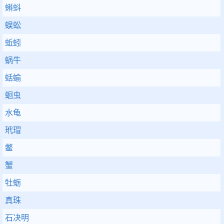
蝌蚪
蜈蚣
蚯蚓
蜗牛
蛞蝓
蛔虫
水龟
玳瑁
鳖
蟹
牡蛎
真珠
石决明