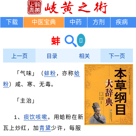
下载
中医宝典
中药
方剂
疾病
蚌
上一页
目录
相关
下一页
「气味」（
蚌粉
，亦称
蛤
粉
）咸、寒、无毒。
「主治」
1、
痰饮
咳嗽
。用蛤粉在新
瓦上炒红，加
青黛
少许，每服