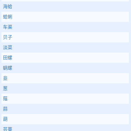
海蛤
蛤蜊
车渠
贝子
淡菜
田螺
蜗螺
韭
葱
薤
蒜
葫
芸薹