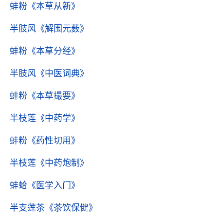
蚌粉
《本草从新》
半肢风
《解围元薮》
蚌粉
《本草分经》
半肢风
《中医词典》
蚌粉
《本草撮要》
半枝莲
《中药学》
蚌粉
《药性切用》
半枝莲
《中药炮制》
蚌蛤
《医学入门》
半支莲茶
《茶饮保健》