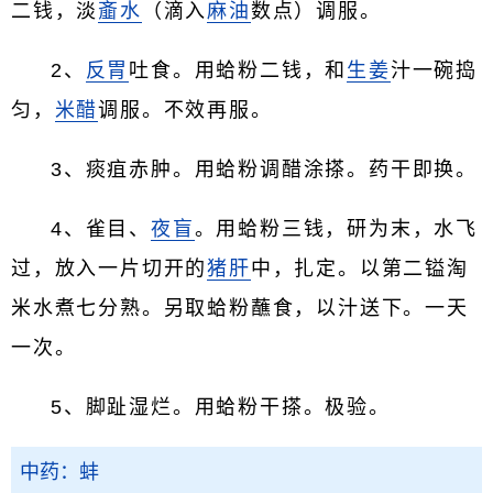
二钱，淡
齑水
（滴入
麻油
数点）调服。
2、
反胃
吐食。用蛤粉二钱，和
生姜
汁一碗捣
匀，
米醋
调服。不效再服。
3、痰疽赤肿。用蛤粉调醋涂搽。药干即换。
4、雀目、
夜盲
。用蛤粉三钱，研为末，水飞
过，放入一片切开的
猪肝
中，扎定。以第二镒淘
米水煮七分熟。另取蛤粉蘸食，以汁送下。一天
一次。
5、脚趾湿烂。用蛤粉干搽。极验。
中药：蚌