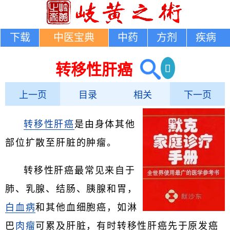
下载
中医宝典
中药
方剂
疾病
转移性肝癌
上一页
目录
相关
下一页
转移性肝癌
是由身体其他
部位扩散至肝脏的肿瘤。
转移性肝癌最常见来自于
肺、乳腺、结肠、胰腺和胃，
白血病
和其他血细胞癌，如淋
巴
肉瘤
可累及肝脏，有时转移性肝癌先于原发癌