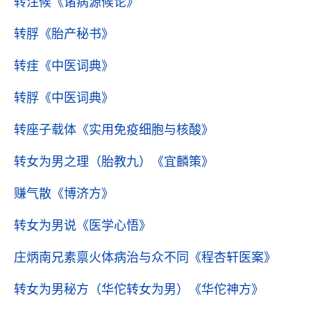
转注候
《诸病源候论》
转脬
《胎产秘书》
转疰
《中医词典》
转脬
《中医词典》
转座子载体
《实用免疫细胞与核酸》
转女为男之理（胎教九）
《宜麟策》
赚气散
《博济方》
转女为男说
《医学心悟》
庄炳南兄素禀火体病治与众不同
《程杏轩医案》
转女为男秘方（华佗转女为男）
《华佗神方》