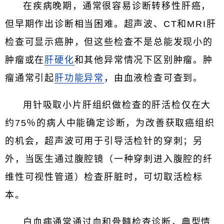
在疾病晚期，通常很容易诊断转移性肝癌，
但早期作出诊断相当困难。超声波、CT和MRI肝
检查可显示癌肿，但这些检查不是总能发现小的
肿瘤或在
肝硬化
和其他异常情况下区别肿瘤。肿
瘤通常引起
肝功能异常
，由血液检查可查到。
用针吸取小片肝组织做检查的肝活检仅在大
约75％的病人中能确定诊断，为改善获取癌组织
的机会，超声波可用于引导活检针的穿刺；另
外，当医生通过腹腔镜（一种穿刺进入腹腔的纤
维性可视性管道）检查肝脏时，可切取活检标
本。
白血病通常通过血和骨髓检查诊断，典型情