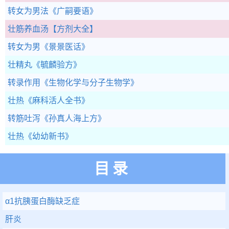
转女为男法
《广嗣要语》
壮筋养血汤
【方剂大全】
转女为男
《景景医话》
壮精丸
《毓麟验方》
转录作用
《生物化学与分子生物学》
壮热
《麻科活人全书》
转筋吐泻
《孙真人海上方》
壮热
《幼幼新书》
目录
α1抗胰蛋白酶缺乏症
肝炎