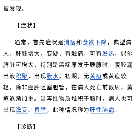
被发现。
【症状】
通常，首先症状是
消瘦
和
食欲下降
，典型病
人，肝脏增大，变硬，有触痛，可有
发热
，偶尔
脾脏可增大，特别是癌症原发于胰腺时。腹腔漏
出液
积聚
，出现
腹水
。初期，无
黄疸
或黄疸较
轻，除非癌肿阻塞胆管，在病人死亡前数周，黄
疸逐渐加重。当毒性物质堆积于脑时，病人也可
出现
谵妄
、
昏睡
，此种情况称为
肝性脑病
。
【诊断】